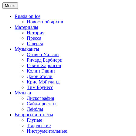
Меню
Russia on Ice
Новостной архив
Материалы
История
Пресса
Галерея
Музыканты
Стивен Уилсон
Ричард Барбиери
Гэвин Харрисон
Колин Эдвин
Джон Уэсли
Крис Мэйтланд
Тим Боунесс
Музыка
Дискография
Сайд-проекты
Лейблы
Вопросы и ответы
Глупые
Творческие
Инструментальные