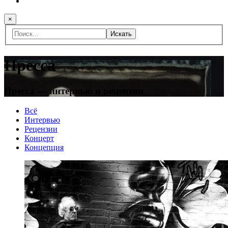
×
Искать
Пресса
Пресса — интервью и рецензии
Всё
Интервью
Рецензии
Концерт
Концепция