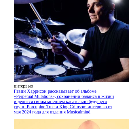
интервью
Гэвин Харрисон рассказывает об альбоме
«Perpetual Mutations», сохранении баланса в жизни
и делится своим мнением касательно будущего
групп Porcupine Tree и King Crimson: интервью от
мая 2024 года для издания Musicalmind