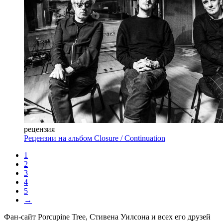
рецензия
Рецензии на альбом Closure / Continuation
1
2
3
4
5
→
Фан-сайт Porcupine Tree, Стивена Уилсона и всех его друзей