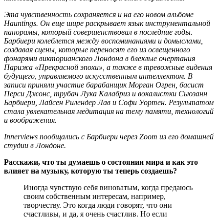
Эта чувственность сохраняется и на его новом альбоме
Hauntings. Он еще шире раскрывает язык инструментальной
панорамы, который совершенствовал в последние годы.
Барбиери колеблется между воспоминаниями и домыслами,
создавая сцены, которые переносят его из освещенного
фонарями викторианского Лондона в блеклые очертания
Парижа «Прекрасной эпохи», а также в тревожные видения
будущего, управляемого искусственным интеллектом. В
записи приняли участие барабанщик Морган Огрен, басист
Перси Джонс, трубач Лука Калабриз и вокалистки Сьюзанн
Барбиери, Лайсен Рилендер Лав и Софи Уортен. Результатом
стала увлекательная медитация на тему памяти, технологий
и воображения.
Innerviews пообщались с Барбиери через Zoom из его домашней
студии в Лондоне.
Расскажи, что ты думаешь о состоянии мира и как это
влияет на музыку, которую ты теперь создаешь?
Иногда чувствую себя виноватым, когда предаюсь
своим собственным интересам, например,
творчеству. Это когда люди говорят, что они
счастливы, и да, я очень счастлив. Но если