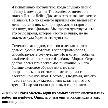
Я испытываю ностальгию, когда слушаю песню
«Penny Lane» группы The Beatles. Я ничего не
знаю о Пенни Лейн. Для меня это название ничего
не значит. Но по какой-то причине оно вызывает у
меня ностальгию, как при просмотре старого
голливудского фильма. Мы просто чувствуем, что
это было время, которое что-то значило, но не
знаем, откуда берется это чувство.
Сочетание аккордов, голосов и легкая партия
драм-энд-бэйс, которые я запрограммировал,
способствуют этому чувству. Но я хотел, чтобы на
альбоме были настоящие барабаны. Морган Огрен
долгое время привлекал мое внимание. У него
больше джазовое образование, но мне
понравилось, как он экспериментировал с
электронной музыкой. Поэтому я подумал, что его
чувственность окажется очень кстати для этого
трека. И партии стали приятным сочетанием.
«1890» и «Paris Sketch» одни из самых экспериментальных
работ на альбоме. Опиши, о чем они, и какие идеи в них
воплощены.