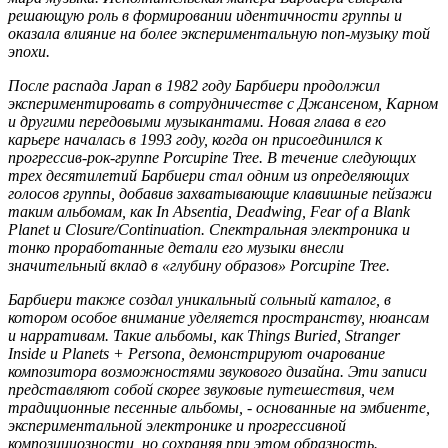
решающую роль в формировании идентичности группы и
оказала влияние на более экспериментальную поп-музыку той
эпохи.
После распада Japan в 1982 году Барбиери продолжил
экспериментировать в сотрудничестве с Джансеном, Карном
и другими передовыми музыкантами. Новая глава в его
карьере началась в 1993 году, когда он присоединился к
прогрессив-рок-группе Porcupine Tree. В течение следующих
трех десятилетий Барбиери стал одним из определяющих
голосов группы, добавив захватывающие клавишные пейзажи
таким альбомам, как In Absentia, Deadwing, Fear of a Blank
Planet и Closure/Continuation. Спектральная электроника и
тонко проработанные детали его музыки внесли
значительный вклад в «глубину образов» Porcupine Tree.
Барбиери также создал уникальный сольный каталог, в
котором особое внимание уделяется пространству, нюансам
и нарративам. Такие альбомы, как Things Buried, Stranger
Inside и Planets + Persona, демонстрируют очарование
композитора возможностями звукового дизайна. Эти записи
представляют собой скорее звуковые путешествия, чем
традиционные песенные альбомы, - основанные на эмбиенте,
экспериментальной электронике и прогрессивной
композициозности, но сохраняя при этом образность.