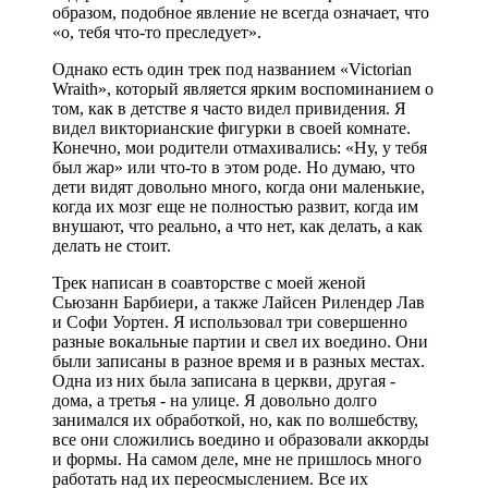
образом, подобное явление не всегда означает, что
«о, тебя что-то преследует».
Однако есть один трек под названием «Victorian
Wraith», который является ярким воспоминанием о
том, как в детстве я часто видел привидения. Я
видел викторианские фигурки в своей комнате.
Конечно, мои родители отмахивались: «Ну, у тебя
был жар» или что-то в этом роде. Но думаю, что
дети видят довольно много, когда они маленькие,
когда их мозг еще не полностью развит, когда им
внушают, что реально, а что нет, как делать, а как
делать не стоит.
Трек написан в соавторстве с моей женой
Сьюзанн Барбиери, а также Лайсен Рилендер Лав
и Софи Уортен. Я использовал три совершенно
разные вокальные партии и свел их воедино. Они
были записаны в разное время и в разных местах.
Одна из них была записана в церкви, другая -
дома, а третья - на улице. Я довольно долго
занимался их обработкой, но, как по волшебству,
все они сложились воедино и образовали аккорды
и формы. На самом деле, мне не пришлось много
работать над их переосмыслением. Все их