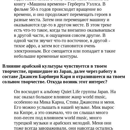
книгу «Машина времени» Герберта Уэллса. В
фильме 50-х годов происходит вращение во
времени, и оно продолжает перемещать героев в
разные места. Затем они перемещают машину и
оказываются где-то в другом месте. В этом треке
есть что-то такое, когда ты внезапно оказываешься
в другой части, и ощущения совсем другие. В
одной части звучит что-то восточное, в другой -
тихое афро, а затем все становится очень
электронным. Все смещается или попадает в такие
небольшие временные контуры.
Влияние арабской культуры чувствуется в твоем
творчестве, пришедшее из Japan, далее через работу в
составе Джансен Барбиери Карн и отразившееся на твоем
сольном творчестве. Откуда возник этот интерес?
Он восходит к альбому Quiet Life группы Japan. На
нас оказал большое влияние жанр world music,
особенно на Мика Карна, Стива Джансена и меня.
Его можно услышать в нашей музыке. Мик вырос
на Кипре, а это означало, что он слышал много
поп-песен под влиянием world music, много
турецкой музыки и арабских мелодий. Меня они
тоже всегда завораживали, они навсегда остались