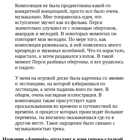
Композиция не была продиктована какой-то
конкретной концепцией, просто все было очень
музыкально. Мне понравилась идея, что
вступление звучит как из фильма. Перси
значительно улучшил ее с помощью обертонов,
аккордов и мелодий. В некоторых моментах он
повторяет мои мелодии. По мере того, как
композиция развивалась, в ней появлялось много
крещендо и звуковых колебаний. Что-то нарастало,
нарастало, а затем раздавался хлопок. В такой
момент Перси разбивал обертоны, и все рушилось
и падало.
У меня на игровой доске была картинка со змеями
и лестницами, на которой взбираешься по
лестницам, а затем падаешь вниз по змее. В
общем, очень наглядная иллюстрация. В
композиции также присутствует идея
проскальзывания во времени и путешествий во
времени, в процессе которых происходят большие
перемены, ты внезапно оказываешься где-то в
другом месте. Такое ощущение было связано с
музыкальностью трека.
Название «Anemoia» отсылает к идее горько-сладкой