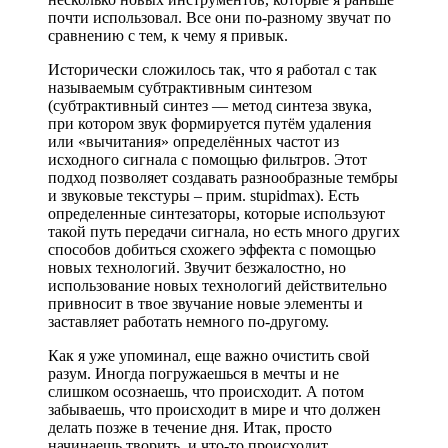
почти использовал. Все они по-разному звучат по
сравнению с тем, к чему я привык.
Исторически сложилось так, что я работал с так
называемым субтрактивным синтезом
(субтрактивный синтез — метод синтеза звука,
при котором звук формируется путём удаления
или «вычитания» определённых частот из
исходного сигнала с помощью фильтров. Этот
подход позволяет создавать разнообразные тембры
и звуковые текстуры – прим. stupidmax). Есть
определенные синтезаторы, которые используют
такой путь передачи сигнала, но есть много других
способов добиться схожего эффекта с помощью
новых технологий. Звучит безжалостно, но
использование новых технологий действительно
привносит в твое звучание новые элементы и
заставляет работать немного по-другому.
Как я уже упоминал, еще важно очистить свой
разум. Иногда погружаешься в мечты и не
слишком осознаешь, что происходит. А потом
забываешь, что происходит в мире и что должен
делать позже в течение дня. Итак, просто
начинаешь творить, и что-то происходит.