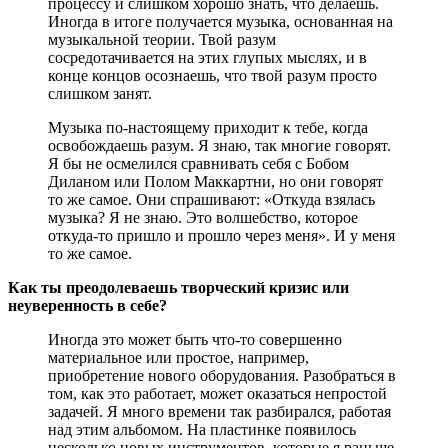
процессу и слишком хорошо знать, что делаешь.
Иногда в итоге получается музыка, основанная на
музыкальной теории. Твой разум
сосредотачивается на этих глупых мыслях, и в
конце концов осознаешь, что твой разум просто
слишком занят.
Музыка по-настоящему приходит к тебе, когда
освобождаешь разум. Я знаю, так многие говорят.
Я бы не осмелился сравнивать себя с Бобом
Диланом или Полом Маккартни, но они говорят
то же самое. Они спрашивают: «Откуда взялась
музыка? Я не знаю. Это волшебство, которое
откуда-то пришло и прошло через меня». И у меня
то же самое.
Как ты преодолеваешь творческий кризис или
неуверенность в себе?
Иногда это может быть что-то совершенно
материальное или простое, например,
приобретение нового оборудования. Разобраться в
том, как это работает, может оказаться непростой
задачей. Я много времени так разбирался, работая
над этим альбомом. На пластинке появилось
несколько новых инструментов, которые я раньше