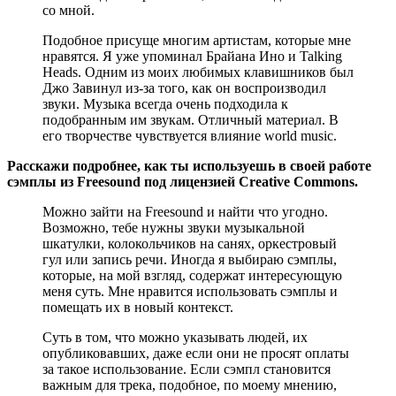
со мной.
Подобное присуще многим артистам, которые мне
нравятся. Я уже упоминал Брайана Ино и Talking
Heads. Одним из моих любимых клавишников был
Джо Завинул из-за того, как он воспроизводил
звуки. Музыка всегда очень подходила к
подобранным им звукам. Отличный материал. В
его творчестве чувствуется влияние world music.
Расскажи подробнее, как ты используешь в своей работе
сэмплы из Freesound под лицензией Creative Commons.
Можно зайти на Freesound и найти что угодно.
Возможно, тебе нужны звуки музыкальной
шкатулки, колокольчиков на санях, оркестровый
гул или запись речи. Иногда я выбираю сэмплы,
которые, на мой взгляд, содержат интересующую
меня суть. Мне нравится использовать сэмплы и
помещать их в новый контекст.
Суть в том, что можно указывать людей, их
опубликовавших, даже если они не просят оплаты
за такое использование. Если сэмпл становится
важным для трека, подобное, по моему мнению,