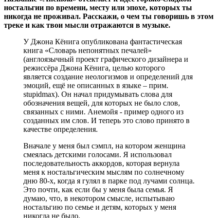
ностальгии по времени, месту или эпохе, которых ты
никогда не проживал. Расскажи, о чем ты говоришь в этом
треке и как твои мысли отражаются в музыке.
У Джона Кёнига опубликована фантастическая
книга «Словарь непонятных печалей»
(англоязычный проект графического дизайнера и
режиссёра Джона Кёнига, целью которого
является создание неологизмов и определений для
эмоций, ещё не описанных в языке – прим.
stupidmax). Он начал придумывать слова для
обозначения вещей, для которых не было слов,
связанных с ними. Анемойя - пример одного из
созданных им слов. И теперь это слово принято в
качестве определения.
Вначале у меня был сэмпл, на котором женщина
смеялась детскими голосами. Я использовал
последовательность аккордов, которая вернула
меня к ностальгическим мыслям по солнечному
дню 80-х, когда я гулял в парке под лучами солнца.
Это почти, как если бы у меня была семья. Я
думаю, что, в некотором смысле, испытываю
ностальгию по семье и детям, которых у меня
никогда не было.