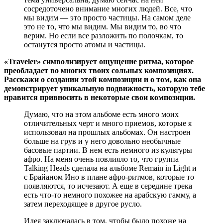
сосредоточено внимание многих людей. Все, что
мы видим — это просто частицы. На самом деле
это не то, что мы видим. Мы видим то, во что
верим. Но если все разложить по полочкам, то
останутся просто атомы и частицы.
«Traveler» символизирует ощущение ритма, которое
преобладает во многих твоих сольных композициях.
Расскажи о создании этой композиции и о том, как она
демонстрирует уникальную подвижность, которую тебе
нравится привносить в некоторые свои композиции.
Думаю, что на этом альбоме есть много моих
отличительных черт и много приемов, которые я
использовал на прошлых альбомах. Он настроен
больше на грув и у него довольно необычные
басовые партии. В нем есть немного из культуры
афро. На меня очень повлияло то, что группа
Talking Heads сделала на альбоме Remain in Light и
с Брайаном Ино в плане афро-ритмов, которые то
появляются, то исчезают. А еще в середине трека
есть что-то немного похожее на арабскую гамму, а
затем переходящее в другое русло.
Идея заключалась в том, чтобы было похоже на