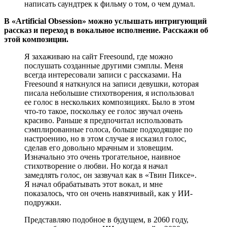
написать саундтрек к фильму о том, о чем думал.
В «Artificial Obsession» можно услышать интригующий
рассказ и переход в вокальное исполнение. Расскажи об
этой композиции.
Я захаживаю на сайт Freesound, где можно
послушать созданные другими сэмплы. Меня
всегда интересовали записи с рассказами. На
Freesound я наткнулся на записи девушки, которая
писала небольшие стихотворения, я использовал
ее голос в нескольких композициях. Было в этом
что-то такое, поскольку ее голос звучал очень
красиво. Раньше я предпочитал использовать
сэмплированные голоса, больше подходящие по
настроению, но в этом случае я исказил голос,
сделав его довольно мрачным и зловещим.
Изначально это очень трогательное, наивное
стихотворение о любви. Но когда я начал
замедлять голос, он зазвучал как в «Твин Пиксе».
Я начал обрабатывать этот вокал, и мне
показалось, что он очень навязчивый, как у ИИ-
подружки.
Представляю подобное в будущем, в 2060 году,