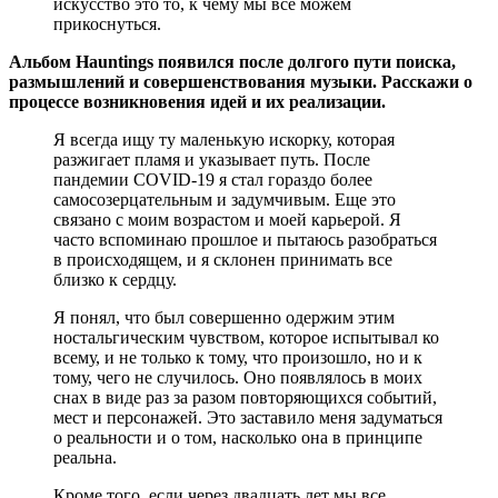
искусство это то, к чему мы все можем
прикоснуться.
Альбом Hauntings появился после долгого пути поиска,
размышлений и совершенствования музыки. Расскажи о
процессе возникновения идей и их реализации.
Я всегда ищу ту маленькую искорку, которая
разжигает пламя и указывает путь. После
пандемии COVID-19 я стал гораздо более
самосозерцательным и задумчивым. Еще это
связано с моим возрастом и моей карьерой. Я
часто вспоминаю прошлое и пытаюсь разобраться
в происходящем, и я склонен принимать все
близко к сердцу.
Я понял, что был совершенно одержим этим
ностальгическим чувством, которое испытывал ко
всему, и не только к тому, что произошло, но и к
тому, чего не случилось. Оно появлялось в моих
снах в виде раз за разом повторяющихся событий,
мест и персонажей. Это заставило меня задуматься
о реальности и о том, насколько она в принципе
реальна.
Кроме того, если через двадцать лет мы все