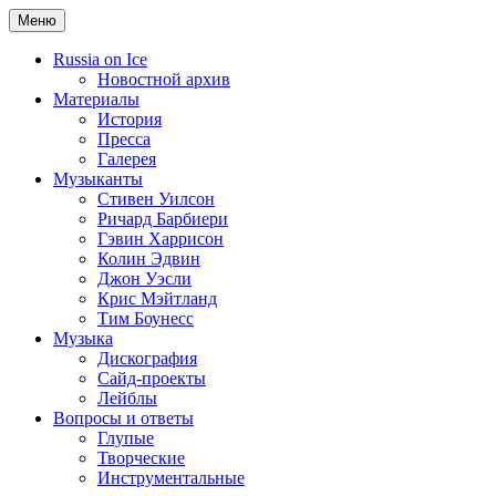
Меню
Russia on Ice
Новостной архив
Материалы
История
Пресса
Галерея
Музыканты
Стивен Уилсон
Ричард Барбиери
Гэвин Харрисон
Колин Эдвин
Джон Уэсли
Крис Мэйтланд
Тим Боунесс
Музыка
Дискография
Сайд-проекты
Лейблы
Вопросы и ответы
Глупые
Творческие
Инструментальные