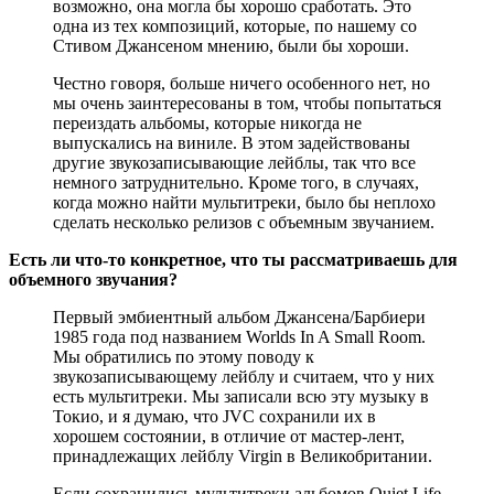
возможно, она могла бы хорошо сработать. Это
одна из тех композиций, которые, по нашему со
Стивом Джансеном мнению, были бы хороши.
Честно говоря, больше ничего особенного нет, но
мы очень заинтересованы в том, чтобы попытаться
переиздать альбомы, которые никогда не
выпускались на виниле. В этом задействованы
другие звукозаписывающие лейблы, так что все
немного затруднительно. Кроме того, в случаях,
когда можно найти мультитреки, было бы неплохо
сделать несколько релизов с объемным звучанием.
Есть ли что-то конкретное, что ты рассматриваешь для
объемного звучания?
Первый эмбиентный альбом Джансена/Барбиери
1985 года под названием Worlds In A Small Room.
Мы обратились по этому поводу к
звукозаписывающему лейблу и считаем, что у них
есть мультитреки. Мы записали всю эту музыку в
Токио, и я думаю, что JVC сохранили их в
хорошем состоянии, в отличие от мастер-лент,
принадлежащих лейблу Virgin в Великобритании.
Если сохранились мультитреки альбомов Quiet Life