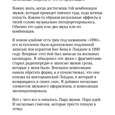
Важно знать, когда достигаешь той комбинации
звуков, которая приведет именно туда, куда хочешь
попасть. Каким-то образом визуальные эффекты в
твоей голове музыкально интерпретировались.
Обычно это один или два звука или их
комбинация.
В новом альбоме есть трек под названием «1890»,
его вступление было вдохновлено подлинной
записью боя курантов Биг-Бена в Лондоне в 1890
году. Впервые этот бой был записан на восковых
цилиндрах. Я объединил эти звуки с фрагментами
старых радиопередач и записью звуков грозы,
которые у меня были. Внезапно композиция
начала обретать форму, и я почувствовал, что она
похожа на викторианский Лондон, в который я
возвращаюсь в своих снах. Я добавил несколько
элементов звукового оформления, и композиция
эволюционировала.
Вот с чего все и началось. Пара звуков. Пара идей.
И несколько сэмплов, которые просто попали в
точку.