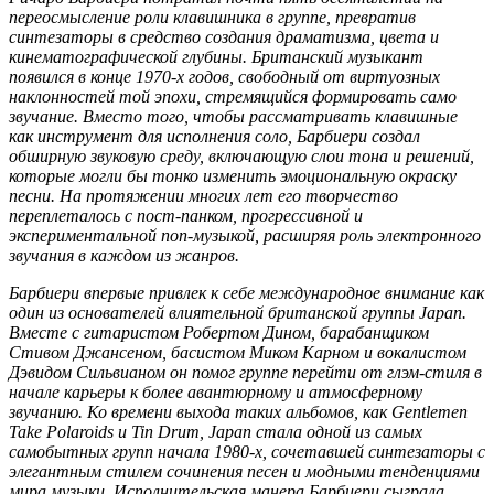
переосмысление роли клавишника в группе, превратив
синтезаторы в средство создания драматизма, цвета и
кинематографической глубины. Британский музыкант
появился в конце 1970-х годов, свободный от виртуозных
наклонностей той эпохи, стремящийся формировать само
звучание. Вместо того, чтобы рассматривать клавишные
как инструмент для исполнения соло, Барбиери создал
обширную звуковую среду, включающую слои тона и решений,
которые могли бы тонко изменить эмоциональную окраску
песни. На протяжении многих лет его творчество
переплеталось с пост-панком, прогрессивной и
экспериментальной поп-музыкой, расширяя роль электронного
звучания в каждом из жанров.
Барбиери впервые привлек к себе международное внимание как
один из основателей влиятельной британской группы Japan.
Вместе с гитаристом Робертом Дином, барабанщиком
Стивом Джансеном, басистом Миком Карном и вокалистом
Дэвидом Сильвианом он помог группе перейти от глэм-стиля в
начале карьеры к более авантюрному и атмосферному
звучанию. Ко времени выхода таких альбомов, как Gentlemen
Take Polaroids и Tin Drum, Japan стала одной из самых
самобытных групп начала 1980-х, сочетавшей синтезаторы с
элегантным стилем сочинения песен и модными тенденциями
мира музыки. Исполнительская манера Барбиери сыграла