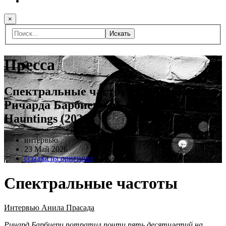
×
Искать
Пресса
Спектральные частоты - интервью
Ричарда Барбиери об альбоме
Hauntings (2026)
интервью
23 Май 2026
ссылка на оригинал
Спектральные частоты
Интервью Анила Прасада
Ричард Барбиери потратил почти пять десятилетий на