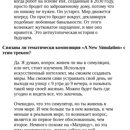
когда робот на основе ИИ, созданный в 2030 году,
просто бродит по заброшенному дому, потому что
он никому не нужен. Он устарел. Мир движется
вперед. Он просто бродит вокруг, декламируя
подобные любовные банальности. От этого
возникает жутковатое ощущение, и мне оно
нравится. Это антиутопическая история о
будущем.
Связана ли тематически композиция «A New Simulation» с
этим треком?
Да. Я думаю, вопрос живем ли мы в симуляции,
или нет, стоит изучения. Используя
искусственный интеллект, мы сможем создавать
миры. Мы сможем сами устраивать свой день, не
выходя на улицу с 9 утра до 9 вечера, и называть
такой мир своей жизнью. Можно будет быть где
угодно и видеть все, что захочешь.
Очевидно, что это симулятор, но ты живешь в
этом мире. И чем больше ты в нем живешь, и чем
меньше в реальном мире, то возникает вопрос,
является ли первое более обоснованным, чем
второе. Немного похоже на «Матрицу», но эта
тема универсальна, думаю сейчас на ней