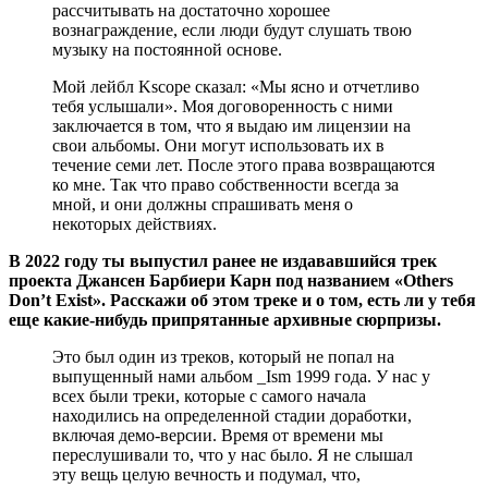
рассчитывать на достаточно хорошее
вознаграждение, если люди будут слушать твою
музыку на постоянной основе.
Мой лейбл Kscope сказал: «Мы ясно и отчетливо
тебя услышали». Моя договоренность с ними
заключается в том, что я выдаю им лицензии на
свои альбомы. Они могут использовать их в
течение семи лет. После этого права возвращаются
ко мне. Так что право собственности всегда за
мной, и они должны спрашивать меня о
некоторых действиях.
В 2022 году ты выпустил ранее не издававшийся трек
проекта Джансен Барбиери Карн под названием «Others
Don’t Exist». Расскажи об этом треке и о том, есть ли у тебя
еще какие-нибудь припрятанные архивные сюрпризы.
Это был один из треков, который не попал на
выпущенный нами альбом _Ism 1999 года. У нас у
всех были треки, которые с самого начала
находились на определенной стадии доработки,
включая демо-версии. Время от времени мы
переслушивали то, что у нас было. Я не слышал
эту вещь целую вечность и подумал, что,