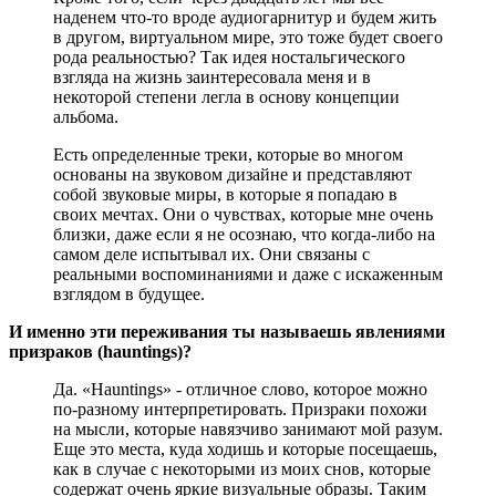
наденем что-то вроде аудиогарнитур и будем жить
в другом, виртуальном мире, это тоже будет своего
рода реальностью? Так идея ностальгического
взгляда на жизнь заинтересовала меня и в
некоторой степени легла в основу концепции
альбома.
Есть определенные треки, которые во многом
основаны на звуковом дизайне и представляют
собой звуковые миры, в которые я попадаю в
своих мечтах. Они о чувствах, которые мне очень
близки, даже если я не осознаю, что когда-либо на
самом деле испытывал их. Они связаны с
реальными воспоминаниями и даже с искаженным
взглядом в будущее.
И именно эти переживания ты называешь явлениями
призраков (hauntings)?
Да. «Hauntings» - отличное слово, которое можно
по-разному интерпретировать. Призраки похожи
на мысли, которые навязчиво занимают мой разум.
Еще это места, куда ходишь и которые посещаешь,
как в случае с некоторыми из моих снов, которые
содержат очень яркие визуальные образы. Таким