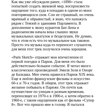
Как мы уже обсуждали ранее, «1890» стала
попыткой создать звуковой мир, воспроизвести
ощущение того, куда я попадаю в одном из моих
повторяющихся снов. Сон не страшный, но очень
мрачный и обрывистый, я знаю, что нахожусь
рядом с Темзой и зданиями Парламента. В
дополнение к звону курантов Биг-Бена и
радиозаписям начала века слышно звуки
музыкальных шкатулок и безделушек. Не думаю,
что в этом есть что-то музыкальное как таковое.
Просто эта музыка куда-то переносит слушателя,
для меня этот трек получился очень хорошим.
«Paris Sketch» отражает мои впечатления от
первой поездки в Париж. Для меня это было
действительно большое событие. Я читал много
классических произведений Эмиля Золя и Оноре
де Бальзака. Мне очень нравился Париж XIX века.
Еще я люблю французские фильмы и искусство
60-х и 70-х годов. В общем, этот трек отражает
желание побывать в Париже. Он почти как
путешествие по улицам и разным временам,
переносящее из 1970-х в 1900-е, а затем обратно в
1960-е, с таким ощущением как от фильма «Супер
8». Вот что пришло мне в голову. Я пытался