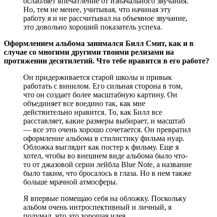
ослабляет впечатление от изначального звучания.
Но, тем не менее, учитывая, что начиная эту
работу я и не рассчитывал на объемное звучание,
это довольно хороший показатель успеха.
Оформлением альбома занимался Билл Смит, как и в
случае со многими другими твоими релизами на
протяжении десятилетий. Что тебе нравится в его работе?
Он придерживается старой школы и привык
работать с винилом. Его сильная сторона в том,
что он создает более масштабную картину. Он
объединяет все воедино так, как мне
действительно нравится. То, как Билл все
расставляет, какие размеры выбирает, и масштаб
— все это очень хорошо сочетается. Он превратил
оформление альбома в стилистику фильма нуар.
Обложка выглядит как постер к фильму. Еще я
хотел, чтобы во внешнем виде альбома было что-
то от джазовой серии лейбла Blue Note, а название
было таким, что бросалось в глаза. Но в нем также
больше мрачной атмосферы.
Я впервые помещаю себя на обложку. Поскольку
альбом очень интроспективный и личный, я
подумал, что это хорошая идея.