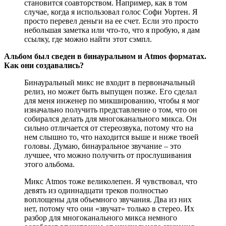
становится соавторством. Например, как в том
случае, когда я использовал голос Софи Уортен. Я
просто перевел деньги на ее счет. Если это просто
небольшая заметка или что-то, что я пробую, я дам
ссылку, где можно найти этот сэмпл.
Альбом был сведен в бинауральном и Atmos форматах.
Как они создавались?
Бинауральный микс не входит в первоначальный
релиз, но может быть выпущен позже. Его сделал
для меня инженер по микшированию, чтобы я мог
изначально получить представление о том, что он
собирался делать для многоканального микса. Он
сильно отличается от стереозвука, потому что на
нем слышно то, что находится выше и ниже твоей
головы. Думаю, бинауральное звучание – это
лучшее, что можно получить от прослушивания
этого альбома.
Микс Atmos тоже великолепен. Я чувствовал, что
девять из одиннадцати треков полностью
воплощены для объемного звучания. Два из них
нет, потому что они «звучат» только в стерео. Их
разбор для многоканального микса немного