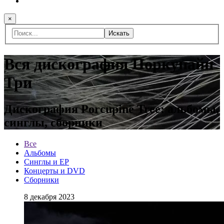
×
Искать
Вся дискография Поркупайн
Три
Дискография Porcupine Tree: альбомы,
синглы, сборники
Все
Альбомы
Синглы и EP
Концерты и DVD
Сборники
8 декабря 2023