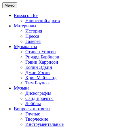
Меню
Russia on Ice
Новостной архив
Материалы
История
Пресса
Галерея
Музыканты
Стивен Уилсон
Ричард Барбиери
Гэвин Харрисон
Колин Эдвин
Джон Уэсли
Крис Мэйтланд
Тим Боунесс
Музыка
Дискография
Сайд-проекты
Лейблы
Вопросы и ответы
Глупые
Творческие
Инструментальные