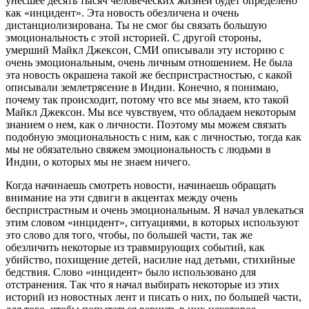
унесшее десять тысяч человеческих жизней будет определено
как «инцидент». Эта новость обезличена и очень
дистанциолизирована. Ты не смог бы связать большую
эмоциональность с этой историей. С другой стороны,
умерший Майкл Джексон, СМИ описывали эту историю с
очень эмоциональным, очень личным отношением. Не была
эта новость окрашена такой же беспристрастностью, с какой
описывали землетрясение в Индии. Конечно, я понимаю,
почему так происходит, потому что все мы знаем, кто такой
Майкл Джексон. Мы все чувствуем, что обладаем некоторым
знанием о нем, как о личности. Поэтому мы можем связать
подобную эмоциональность с ним, как с личностью, тогда как
мы не обязательно свяжем эмоциональность с людьми в
Индии, о которых мы не знаем ничего.
Когда начинаешь смотреть новости, начинаешь обращать
внимание на эти сдвиги в акцентах между очень
беспристрастным и очень эмоциональным. Я начал увлекаться
этим словом «инцидент», ситуациями, в которых используют
это слово для того, чтобы, по большей части, так же
обезличить некоторые из травмирующих событий, как
убийство, похищение детей, насилие над детьми, стихийные
бедствия. Слово «инцидент» было использовано для
отстранения. Так что я начал выбирать некоторые из этих
историй из новостных лент и писать о них, по большей части,