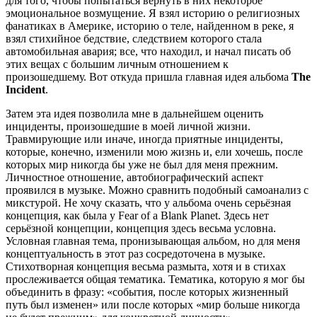
для того, чтобы попытаться вернуть в них некоторое
эмоциональное возмущение. Я взял историю о религиозных
фанатиках в Америке, историю о теле, найденном в реке, я
взял стихийное бедствие, следствием которого стала
автомобильная авария; все, что находил, и начал писать об
этих вещах с большим личным отношением к
произошедшему. Вот откуда пришла главная идея альбома
The
Incident
.
Затем эта идея позволила мне в дальнейшем оценить
инциденты, произошедшие в моей личной жизни.
Травмирующие или иначе, иногда приятные инциденты,
которые, конечно, изменили мою жизнь и, ели хочешь, после
которых мир никогда бы уже не был для меня прежним.
Личностное отношение, автобиографический аспект
проявился в музыке. Можно сравнить подобный самоанализ с
микстурой. Не хочу сказать, что у альбома очень серьёзная
концепция, как была у Fear of a Blank Planet. Здесь нет
серьёзной концепции, концепция здесь весьма условна.
Условная главная тема, пронизывающая альбом, но для меня
концептуальность в этот раз сосредоточена в музыке.
Стихотворная концепция весьма размыта, хотя и в стихах
прослеживается общая тематика. Тематика, которую я мог бы
объединить в фразу: «события, после которых жизненный
путь был изменен» или после которых «мир больше никогда