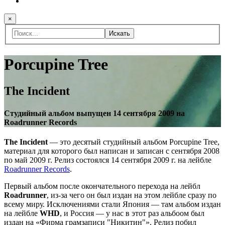
×
Искать
Porcupine Tree
The Incident
Студийный альбом выпущен 14 сентября 2009 на
Roadrunner Records
The Incident
— это десятый студийный альбом Porcupine Tree,
материал для которого был написан и записан с сентября 2008
по май 2009 г. Релиз состоялся 14 сентября 2009 г. на лейбле
Roadrunner Records
.
Первый альбом после окончательного перехода на лейбл
Roadrunner
, из-за чего он был издан на этом лейбле сразу по
всему миру. Исключениями стали Япония — там альбом издан
на лейбле
WHD
, и Россия — у нас в этот раз альбоом был
издан на «Фирма грамзаписи "Никитин"». Релиз побил