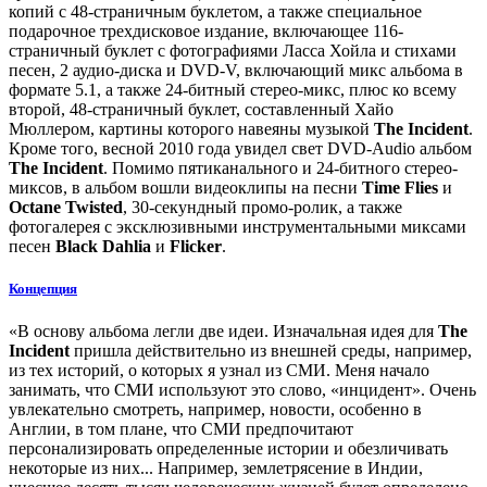
копий с 48-страничным буклетом, а также специальное
подарочное трехдисковое издание, включающее 116-
страничный буклет с фотографиями Ласса Хойла и стихами
песен, 2 аудио-диска и DVD-V, включающий микс альбома в
формате 5.1, а также 24-битный стерео-микс, плюс ко всему
второй, 48-страничный буклет, составленный Хайо
Мюллером, картины которого навеяны музыкой
The Incident
.
Кроме того, весной 2010 года увидел свет DVD-Audio альбом
The Incident
. Помимо пятиканального и 24-битного стерео-
миксов, в альбом вошли видеоклипы на песни
Time Flies
и
Octane Twisted
, 30-секундный промо-ролик, а также
фотогалерея с эксклюзивными инструментальными миксами
песен
Black Dahlia
и
Flicker
.
Концепция
«В основу альбома легли две идеи. Изначальная идея для
The
Incident
пришла действительно из внешней среды, например,
из тех историй, о которых я узнал из СМИ. Меня начало
занимать, что СМИ используют это слово, «инцидент». Очень
увлекательно смотреть, например, новости, особенно в
Англии, в том плане, что СМИ предпочитают
персонализировать определенные истории и обезличивать
некоторые из них... Например, землетрясение в Индии,