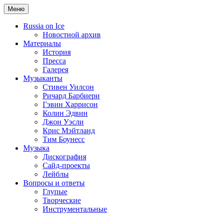
Меню
Russia on Ice
Новостной архив
Материалы
История
Пресса
Галерея
Музыканты
Стивен Уилсон
Ричард Барбиери
Гэвин Харрисон
Колин Эдвин
Джон Уэсли
Крис Мэйтланд
Тим Боунесс
Музыка
Дискография
Сайд-проекты
Лейблы
Вопросы и ответы
Глупые
Творческие
Инструментальные