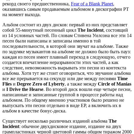
рекорд своего предшественника,
Fear of a Blank Planet
,
оказавшись самым продаваемым альбомом в дискографии PT
на момент выхода.
Альбом состоит из двух дисков: первый из них представляет
собой 55-минутный песенный цикл
The Incident
, состоящий
из 14 условных частей. По словам Стивена Уилсона все эти 14
песен были написаны и записаны именно в той
последовательности, в которой они звучат на альбоме. Также
по задумке музыкантов на альбоме не должно было быть пауз:
каждая из песен имеет плавный переход в следующую, отчего
создается впечатление неразрывности этих частей, а как
следствие, невозможность вырывать эти песни из контекста
альбома. Хотя тут же стоит оговориться, что звучание альбома
все же прерывается на секунду или две между песнями
Time
Flies
и
Degree Zero of Lyberty
, а также между
Circle of Manias
и
I Drive the Hearse
. Во второй диск вошли еще четыре песни,
написанные и записанные группой в процессе работы над
альбомом. По общему мнению участников было решено не
выпускать эти песни отдельно в виде EP, а включить их в
альбом в качестве бонус-диска.
Существует несколько различных изданий альбома
The
Incident
: обычное двухдисковое издание, издание на двух
грампластинках черной цветовой гаммы общим тиражом 2000