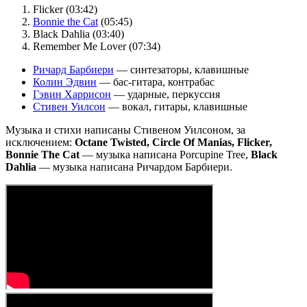
Flicker (03:42)
Bonnie the Cat
(05:45)
Black Dahlia (03:40)
Remember Me Lover (07:34)
Ричард Барбиери
— синтезаторы, клавишные
Колин Эдвин
— бас-гитара, контрабас
Гэвин Харрисон
— ударные, перкуссия
Стивен Уилсон
— вокал, гитары, клавишные
Музыка и стихи написаны Стивеном Уилсоном, за
исключением:
Octane Twisted, Circle Of Manias, Flicker,
Bonnie The Cat
— музыка написана Porcupine Tree,
Black
Dahlia
— музыка написана Ричардом Барбиери.