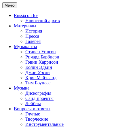
Меню
Russia on Ice
Новостной архив
Материалы
История
Пресса
Галерея
Музыканты
Стивен Уилсон
Ричард Барбиери
Гэвин Харрисон
Колин Эдвин
Джон Уэсли
Крис Мэйтланд
Тим Боунесс
Музыка
Дискография
Сайд-проекты
Лейблы
Вопросы и ответы
Глупые
Творческие
Инструментальные