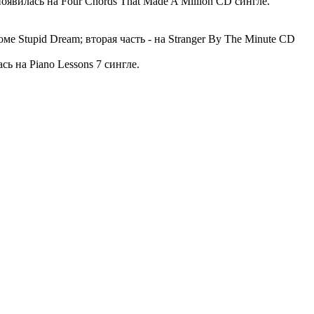
оявилась на Four Chords That Made A Million CD сингле.
ме Stupid Dream; вторая часть - на Stranger By The Minute CD
 на Piano Lessons 7 сингле.