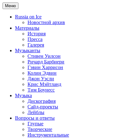
Меню
Russia on Ice
Новостной архив
Материалы
История
Пресса
Галерея
Музыканты
Стивен Уилсон
Ричард Барбиери
Гэвин Харрисон
Колин Эдвин
Джон Уэсли
Крис Мэйтланд
Тим Боунесс
Музыка
Дискография
Сайд-проекты
Лейблы
Вопросы и ответы
Глупые
Творческие
Инструментальные