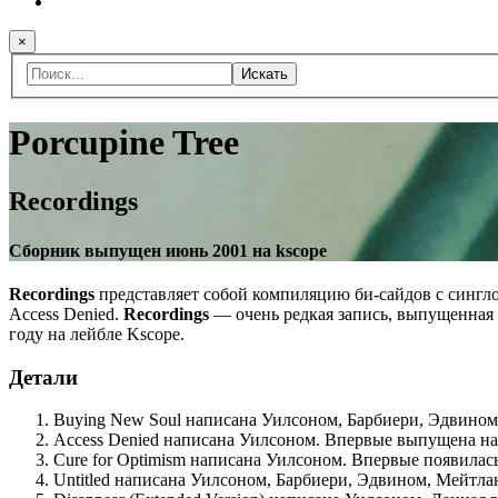
×
Искать
Porcupine Tree
Recordings
Cборник выпущен июнь 2001 на kscope
Recordings
представляет собой компиляцию би-сайдов с сингло
Access Denied.
Recordings
— очень редкая запись, выпущенная т
году на лейбле Kscope.
Детали
Buying New Soul написана Уилсоном, Барбиери, Эдвином,
Access Denied написана Уилсоном. Впервые выпущена на
Cure for Optimism написана Уилсоном. Впервые появилас
Untitled написана Уилсоном, Барбиери, Эдвином, Мейтла