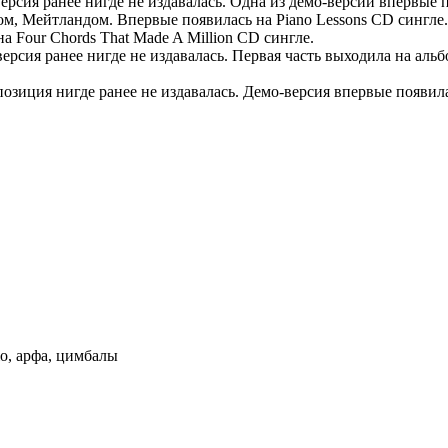
версия ранее нигде не издавалась. Одна из демо-версий впервые п
м, Мейтландом. Впервые появилась на Piano Lessons CD сингле.
а Four Chords That Made A Million CD сингле.
ерсия ранее нигде не издавалась. Первая часть выходила на альбо
иция нигде ранее не издавалась. Демо-версия впервые появилась
о, арфа, цимбалы