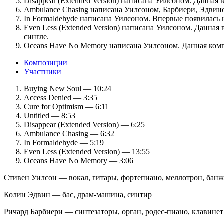
Disappear (Extended Version) написана Уилсоном. Данная 
Ambulance Chasing написана Уилсоном, Барбиери, Эдвино
In Formaldehyde написана Уилсоном. Впервые появилась н
Even Less (Extended Version) написана Уилсоном. Данная в
сингле.
Oceans Have No Memory написана Уилсоном. Данная композ
Композиции
Участники
Buying New Soul — 10:24
Access Denied — 3:35
Cure for Optimism — 6:11
Untitled — 8:53
Disappear (Extended Version) — 6:25
Ambulance Chasing — 6:32
In Formaldehyde — 5:19
Even Less (Extended Version) — 13:55
Oceans Have No Memory — 3:06
Стивен Уилсон — вокал, гитары, фортепиано, меллотрон, банж
Колин Эдвин — бас, драм-машина, синтир
Ричард Барбиери — синтезаторы, орган, родес-пиано, клавинет