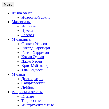
Меню
Russia on Ice
Новостной архив
Материалы
История
Пресса
Галерея
Музыканты
Стивен Уилсон
Ричард Барбиери
Гэвин Харрисон
Колин Эдвин
Джон Уэсли
Крис Мэйтланд
Тим Боунесс
Музыка
Дискография
Сайд-проекты
Лейблы
Вопросы и ответы
Глупые
Творческие
Инструментальные