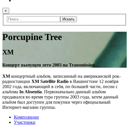
×
Искать
Porcupine Tree
XM
Концерт выпущен лето 2003 на Transmission
XM
концертный альбом, записанный на американской рок-
радиостанции
XM Satellite Radio
в Вашингтоне 12 ноября
2002 года, включающий в себя, по большей части, песни с
альбома
In Absentia
. Первоначально данный альбом
продавался во время тура группы 2003 года, затем данный
альбом был доступен для покупки через официальный
Интернет-магазин группы.
Композиции
Участники