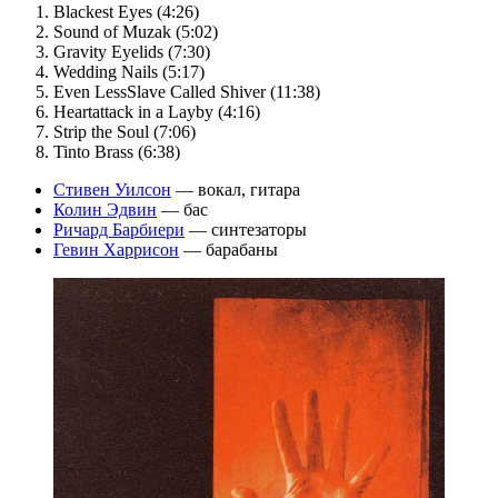
Blackest Eyes (4:26)
Sound of Muzak (5:02)
Gravity Eyelids (7:30)
Wedding Nails (5:17)
Even LessSlave Called Shiver (11:38)
Heartattack in a Layby (4:16)
Strip the Soul (7:06)
Tinto Brass (6:38)
Стивен Уилсон
— вокал, гитара
Колин Эдвин
— бас
Ричард Барбиери
— синтезаторы
Гевин Харрисон
— барабаны