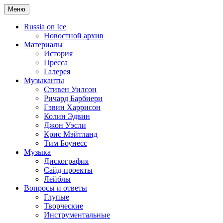
Меню
Russia on Ice
Новостной архив
Материалы
История
Пресса
Галерея
Музыканты
Стивен Уилсон
Ричард Барбиери
Гэвин Харрисон
Колин Эдвин
Джон Уэсли
Крис Мэйтланд
Тим Боунесс
Музыка
Дискография
Сайд-проекты
Лейблы
Вопросы и ответы
Глупые
Творческие
Инструментальные