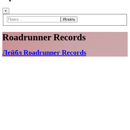
×
Искать
Roadrunner Records
Лейбл Roadrunner Records