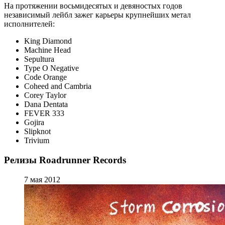
На протяжении восьмидесятых и девяностых годов
независимый лейбл зажег карьеры крупнейших метал
исполнителей:
King Diamond
Machine Head
Sepultura
Type O Negative
Code Orange
Coheed and Cambria
Corey Taylor
Dana Dentata
FEVER 333
Gojira
Slipknot
Trivium
Релизы Roadrunner Records
7 мая 2012