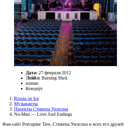
Дата:
27 февраля 2012
Лейбл:
Burning Shed
noman
Концерт
Russia on Ice
Музыканты
Проекты Стивена Уилсона
No-Man — Love And Endings
Фан-сайт Porcupine Tree, Стивена Уилсона и всех его друзей