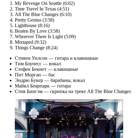
My Revenge On Seattle (6:02)
Time Travel In Texas (4:51)
All The Blue Changes (6:10)
Pretty Genius (3:58)
Lighthouse (8:16)
Beaten By Love (3:58)
Wherever There Is Light (5:09)
Mixtaped (9:32)
Things Change (8:24)
Стивен Уилсон — гитара и клавишные
Тим Боунесс — вокал
Стефен Беннет — клавишные
Пит Морган — бас
Эндрю Букер — барабаны, вокал
Майкл Беарпарк — гитара
Стив Бингэм — скрипка на треке All The Blue Changes