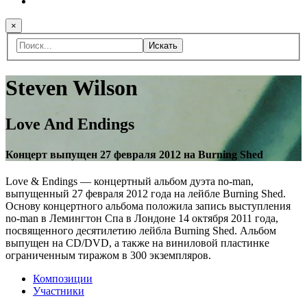
×
Искать
Steven Wilson
Love And Endings
Концерт выпущен 27 февраля 2012 на Burning Shed
Love & Endings — концертный альбом дуэта no-man,
выпущенный 27 февраля 2012 года на лейбле Burning Shed.
Основу концертного альбома положила запись выступления
no-man в Лемингтон Спа в Лондоне 14 октября 2011 года,
посвященного десятилетию лейбла Burning Shed. Альбом
выпущен на CD/DVD, а также на виниловой пластинке
ограниченным тиражом в 300 экземпляров.
Композиции
Участники