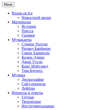
Меню
Russia on Ice
Новостной архив
Материалы
История
Пресса
Галерея
Музыканты
Стивен Уилсон
Ричард Барбиери
Гэвин Харрисон
Колин Эдвин
Джон Уэсли
Крис Мэйтланд
Тим Боунесс
Музыка
Дискография
Сайд-проекты
Лейблы
Вопросы и ответы
Глупые
Творческие
Инструментальные