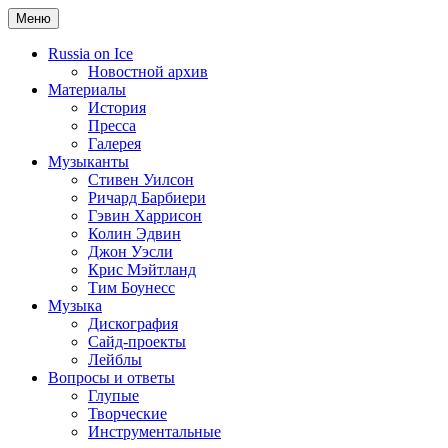
Меню
Russia on Ice
Новостной архив
Материалы
История
Пресса
Галерея
Музыканты
Стивен Уилсон
Ричард Барбиери
Гэвин Харрисон
Колин Эдвин
Джон Уэсли
Крис Мэйтланд
Тим Боунесс
Музыка
Дискография
Сайд-проекты
Лейблы
Вопросы и ответы
Глупые
Творческие
Инструментальные