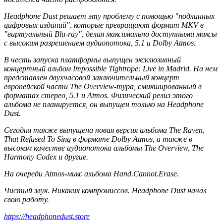
Headphone Dust решает эту проблему с помощью "подлинных
цифровых изданий", которые превращают формат MKV в
"виртуальный Blu-ray", делая максимально доступными миксы
с высоким разрешением аудиопотока, 5.1 и Dolby Atmos.
В честь запуска платформы выпущен эксклюзивный
концертный альбом Impossible Tightrope: Live in Madrid. На нем
представлен двухчасовой заключительный концерт
европейской части The Overview-тура, смикшированный в
форматах стерео, 5.1 и Atmos. Физический релиз этого
альбома не планируется, он выпущен только на Headphone
Dust.
Сегодня также выпущена новая версия альбома The Raven,
That Refused To Sing в формате Dolby Atmos, а также в
высоком качестве аудиопотока альбомы The Overview, The
Harmony Codex и другие.
На очереди Atmos-микс альбома Hand.Cannot.Erase.
Чистый звук. Никаких компромиссов. Headphone Dust начал
свою работу.
https://headphonedust.store