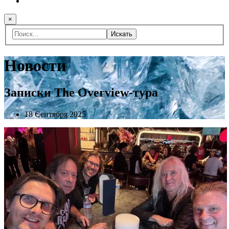
×
Искать
Новости
Записки The Overview-тура
18 Сентября 2025