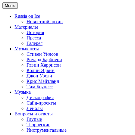
Меню
Russia on Ice
Новостной архив
Материалы
История
Пресса
Галерея
Музыканты
Стивен Уилсон
Ричард Барбиери
Гэвин Харрисон
Колин Эдвин
Джон Уэсли
Крис Мэйтланд
Тим Боунесс
Музыка
Дискография
Сайд-проекты
Лейблы
Вопросы и ответы
Глупые
Творческие
Инструментальные