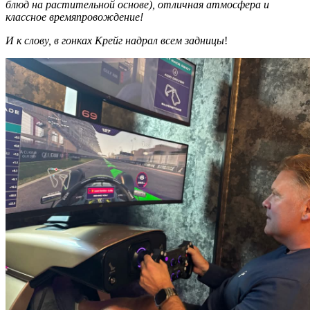
блюд на растительной основе), отличная атмосфера и
классное времяпровождение!
И к слову, в гонках Крейг надрал всем задницы
!