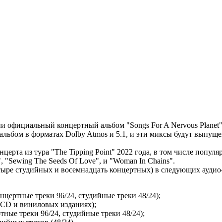
рии официальный концертный альбом "Songs For A Nervous Plane
льбом в форматах Dolby Atmos и 5.1, и эти миксы будут выпущен
церта из тура "The Tipping Point" 2022 года, в том числе попул
s", "Sewing The Seeds Of Love", и "Woman In Chains".
четыре студийных и восемнадцать концертных) в следующих аудио
нцертные треки 96/24, студийные треки 48/24);
х CD и виниловых изданиях);
ные треки 96/24, студийные треки 48/24);