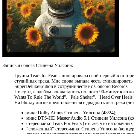
Запись из блога Стивена Уилсона:
Группа Tears for Fears анонсировала свой первый в исто
студийных трека. Мне снова выпала честь смикшировать а
SuperDeluxeEdition в сотрудничестве с Concord Records.
По сути, в альбом вошла запись полного 90-минутного кон
Wants To Rule The World", "Pale Shelter", "Head Over Heel
На blu-ray диске представлены все двадцать два трека (
микс Dolby Atmos Стивена Уилсона (48/24);
микс DTS-HD Master Audio 5.1 Стивена Уилсона (ко
стерео-микс Tears For Fears (тот же, что на обычны
"сложенный" стерео-микс Стивена Уилсона (концерт