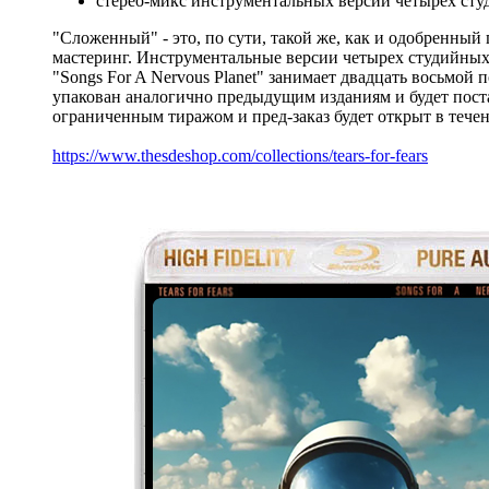
стерео-микс инструментальных версий четырех студ
"Сложенный" - это, по сути, такой же, как и одобренный
мастеринг. Инструментальные версии четырех студийных 
"Songs For A Nervous Planet" занимает двадцать восьмой
упакован аналогично предыдущим изданиям и будет поста
ограниченным тиражом и пред-заказ будет открыт в течен
https://www.thesdeshop.com/collections/tears-for-fears