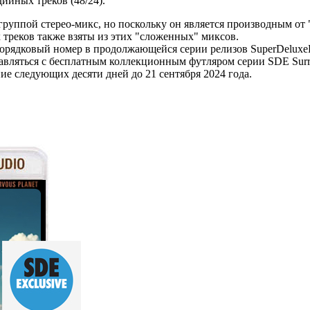
ийных треков (48/24).
 группой стерео-микс, но поскольку он является производным от
треков также взяты из этих "сложенных" миксов.
 порядковый номер в продолжающейся серии релизов SuperDeluxeEd
вляться с бесплатным коллекционным футляром серии SDE Surro
ие следующих десяти дней до 21 сентября 2024 года.