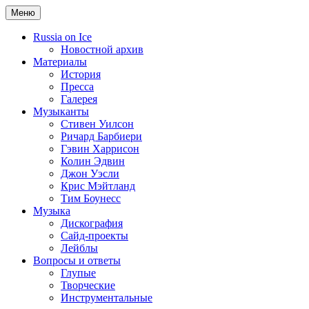
Меню
Russia on Ice
Новостной архив
Материалы
История
Пресса
Галерея
Музыканты
Стивен Уилсон
Ричард Барбиери
Гэвин Харрисон
Колин Эдвин
Джон Уэсли
Крис Мэйтланд
Тим Боунесс
Музыка
Дискография
Сайд-проекты
Лейблы
Вопросы и ответы
Глупые
Творческие
Инструментальные