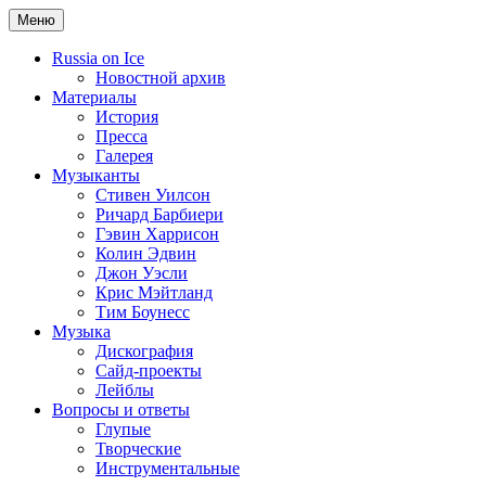
Меню
Russia on Ice
Новостной архив
Материалы
История
Пресса
Галерея
Музыканты
Стивен Уилсон
Ричард Барбиери
Гэвин Харрисон
Колин Эдвин
Джон Уэсли
Крис Мэйтланд
Тим Боунесс
Музыка
Дискография
Сайд-проекты
Лейблы
Вопросы и ответы
Глупые
Творческие
Инструментальные