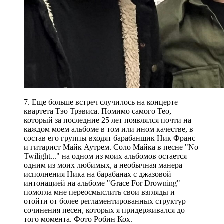
7. Еще больше встреч случилось на концерте
квартета Тэо Трэвиса. Помимо самого Тео,
который за последние 25 лет появлялся почти на
каждом моем альбоме в том или ином качестве, в
состав его группы входят барабанщик Ник Франс
и гитарист Майк Аутрем. Соло Майка в песне "No
Twilight..." на одном из моих альбомов остается
одним из моих любимых, а необычная манера
исполнения Ника на барабанах с джазовой
интонацией на альбоме "Grace For Drowning"
помогла мне переосмыслить свои взгляды и
отойти от более регламентированных структур
сочинения песен, которых я придерживался до
того момента. Фото Робин Кох.