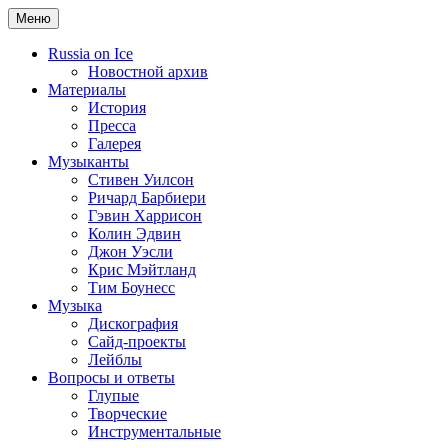
Меню
Russia on Ice
Новостной архив
Материалы
История
Пресса
Галерея
Музыканты
Стивен Уилсон
Ричард Барбиери
Гэвин Харрисон
Колин Эдвин
Джон Уэсли
Крис Мэйтланд
Тим Боунесс
Музыка
Дискография
Сайд-проекты
Лейблы
Вопросы и ответы
Глупые
Творческие
Инструментальные