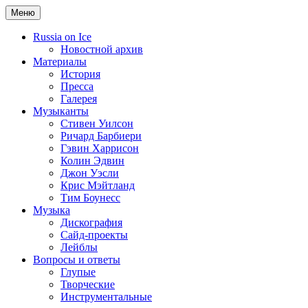
Меню
Russia on Ice
Новостной архив
Материалы
История
Пресса
Галерея
Музыканты
Стивен Уилсон
Ричард Барбиери
Гэвин Харрисон
Колин Эдвин
Джон Уэсли
Крис Мэйтланд
Тим Боунесс
Музыка
Дискография
Сайд-проекты
Лейблы
Вопросы и ответы
Глупые
Творческие
Инструментальные