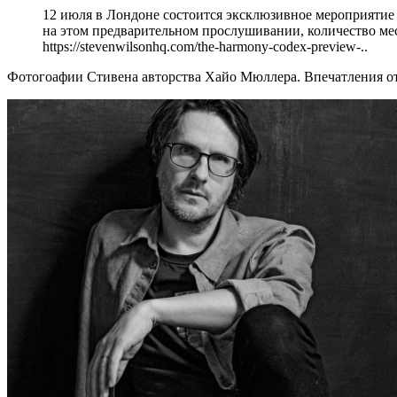
12 июля в Лондоне состоится эксклюзивное мероприятие
на этом предварительном прослушивании, количество мест
https://stevenwilsonhq.com/the-harmony-codex-preview-..
Фотогоафии Стивена авторства Хайо Мюллера. Впечатления от 