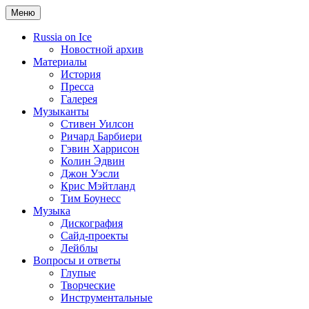
Меню
Russia on Ice
Новостной архив
Материалы
История
Пресса
Галерея
Музыканты
Стивен Уилсон
Ричард Барбиери
Гэвин Харрисон
Колин Эдвин
Джон Уэсли
Крис Мэйтланд
Тим Боунесс
Музыка
Дискография
Сайд-проекты
Лейблы
Вопросы и ответы
Глупые
Творческие
Инструментальные