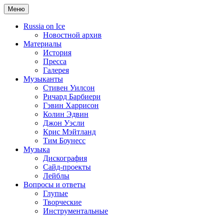
Меню
Russia on Ice
Новостной архив
Материалы
История
Пресса
Галерея
Музыканты
Стивен Уилсон
Ричард Барбиери
Гэвин Харрисон
Колин Эдвин
Джон Уэсли
Крис Мэйтланд
Тим Боунесс
Музыка
Дискография
Сайд-проекты
Лейблы
Вопросы и ответы
Глупые
Творческие
Инструментальные