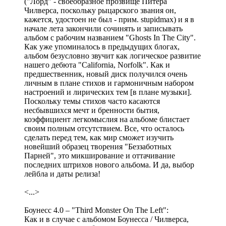
("Лорд" - своеобразное прозвище Питера
Чилверса, поскольку рыцарского звания он,
кажется, удостоен не был - прим. stupidmax) и я в
начале лета закончили сочинять и записывать
альбом с рабочим названием "Ghosts In The City".
Как уже упоминалось в предыдущих блогах,
альбом безусловно звучит как логическое развитие
нашего дебюта "California, Norfolk". Как и
предшественник, новый диск получился очень
личным в плане стихов и гармоничным набором
настроений и лирических тем
[в плане музыки]
.
Поскольку темы стихов часто касаются
несбывшихся мечт и бренности бытия,
коэффициент легкомыслия на альбоме блистает
своим полным отсутствием. Все, что осталось
сделать перед тем, как мир сможет изучить
новейший образец творения "Беззаботных
Парней", это микширование и оттачивание
последних штрихов нового альбома. И да, выбор
лейбла и даты релиза!
<...>
Боунесс 4.0 – "Third Monster On The Left":
Как и в случае с альбомом Боунесса / Чилверса,