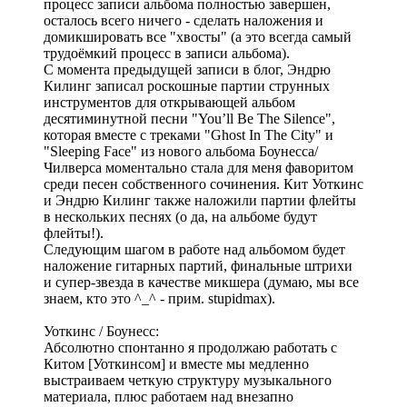
процесс записи альбома полностью завершен,
осталось всего ничего - сделать наложения и
домикшировать все "хвосты" (а это всегда самый
трудоёмкий процесс в записи альбома).
С момента предыдущей записи в блог, Эндрю
Килинг записал роскошные партии струнных
инструментов для открывающей альбом
десятиминутной песни "You’ll Be The Silence",
которая вместе с треками "Ghost In The City" и
"Sleeping Face" из нового альбома Боунесса/
Чилверса моментально стала для меня фаворитом
среди песен собственного сочинения. Кит Уоткинс
и Эндрю Килинг также наложили партии флейты
в нескольких песнях (о да, на альбоме будут
флейты!).
Следующим шагом в работе над альбомом будет
наложение гитарных партий, финальные штрихи
и супер-звезда в качестве микшера (думаю, мы все
знаем, кто это ^_^ - прим. stupidmax).
Уоткинс / Боунесс:
Абсолютно спонтанно я продолжаю работать с
Китом
[Уоткинсом] и вместе мы медленно
выстраиваем четкую структуру музыкального
материала, плюс работаем над внезапно