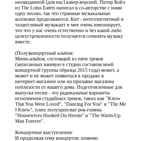
неожиданной [для нас]
кавер-версией. Питер Койл
из The Lotus Eaters написал в со-авторстве с нами
одну песню, так что странные музыкальные
коллизии продолжаются. Кит - интеллигентный и
талантливый музыкант и мне очень импонирует,
что что у нас очень естественно и без какой-либо
целеустремленности получается сочинять музыку
вместе.
(Полу)концертный альбом:
Мини-альбом, состоящий из пяти треков
(записанных вживую в студии составом моей
концертной группы образца 2015 года) может, а
может и не может появиться в продаже в
интернет-магазине или на прилавке магазина
поблизости от вашего дома. Подготовленные для
выпуска песни - это радикальные варианты
исполнения студийных треков, таких как "Know
That You Were Loved", "Dancing For You" и "The Me
I Knew", плюс полухриплые рок-гимны
"Housewives Hooked On Heroin" и "The Warm-Up
Man Forever".
Концертные выступления:
И продолжая тему концертов: помимо