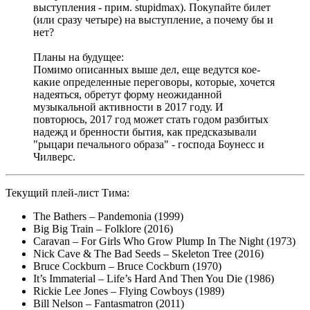
выступления - прим. stupidmax). Покупайте билет
(или сразу четыре) на выступление, а почему бы и
нет?
Планы на будущее:
Помимо описанных выше дел, еще ведутся кое-
какие определенные переговоры, которые, хочется
надеяться, обретут форму неожиданной
музыкальной активности в 2017 году. И
повторюсь, 2017 год может стать годом разбитых
надежд и бренности бытия, как предсказывали
"рыцари печального образа" - господа Боунесс и
Чилверс.
Текущий плей-лист Тима:
The Bathers – Pandemonia (1999)
Big Big Train – Folklore (2016)
Caravan – For Girls Who Grow Plump In The Night (1973)
Nick Cave & The Bad Seeds – Skeleton Tree (2016)
Bruce Cockburn – Bruce Cockburn (1970)
It’s Immaterial – Life’s Hard And Then You Die (1986)
Rickie Lee Jones – Flying Cowboys (1989)
Bill Nelson – Fantasmatron (2011)