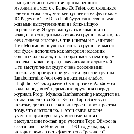
выступлений в качестве приглашенного
музыканта вместе с Банко Де Гайя, состоявшихся
ранее в этом году, мои выступления на фестивале
IO Pages и в The Bush Hall будут единственными
живыми выступлениями на ближайшую
перспективу. Я буду выступать в компании с
изящным концертным составом группы no-man, но
без Стивена Уилсона. Стив Бингэм и "Капитан"
Пит Морган вернулись в состав группы и вместе
мы будем исполнять как материал недавних
сольных альбомов, так и обратимся к некоторым
песням no-man, оправдывая ожидания зрителей.
Эти выступления будут очень особенными,
поскольку пройдут при участии русской группы
Iamthemorning (чей очень красивый альбом
"Lighthouse" заслуженно был признан Альбомом
года на недавней церемонии вручения наград
журнала Prog). Музыка Iamthemorning находится на
стыке творчества Кейт Буш и Тори Эймос, и
поэтому должна сыграть интересным контрастом
тому, что я исполняю. В этой связи вполне
уместно приходят на ум воспоминания о
выступлении no-man при участии Тори Эймос на
фестивале The Borderline в 1991 году (да, да, в
истории no-man есть факт такого "разового"