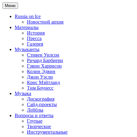
Меню
Russia on Ice
Новостной архив
Материалы
История
Пресса
Галерея
Музыканты
Стивен Уилсон
Ричард Барбиери
Гэвин Харрисон
Колин Эдвин
Джон Уэсли
Крис Мэйтланд
Тим Боунесс
Музыка
Дискография
Сайд-проекты
Лейблы
Вопросы и ответы
Глупые
Творческие
Инструментальные