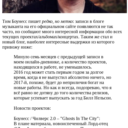
Тим Боунесс пишет
редко, но метко
: записи в блоге
музыканта на его официальном сайте появляются не так
часто, но сообщают много интересной информации обо всех
текущих проектах/альбомах/концертах. Таким же стал и
новый блог, наиболее интересные выдержки из которого
привожу ниже:
Минуло семь месяцев с предыдущей записи в
моем онлайн-дневнике, а количество проектов,
находящихся в работе, не уменьшилось.
2016 год может стать первым годом за долгое
время, когда я не выпустил абсолютно ничего, но
2017-й, похоже, будет до неприличия богат на
новые работы. Но как и всегда, подозреваю, что я
всё равно не дотяну до того количества релизов,
которые успевает выпускать за год Билл Нельсон.
Новости проектов:
Боунесс / Чилверс 2.0 – "Ghosts In The City":
В плане материала, новоиспеченный Лорд-отец