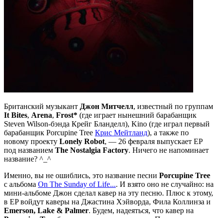
Британский музыкант
Джон Митчелл
, известный по группам
It Bites
,
Arena
,
Frost*
(где играет нынешний барабанщик
Steven Wilson-бэнда Крейг Бланделл), Kino (где играл первый
барабанщик Porcupine Tree
Крис Мейтланд
), а также по
новому проекту
Lonely Robot
, — 26 февраля выпускает EP
под названием
The Nostalgia Factory
. Ничего не напоминает
название? ^_^
Именно, вы не ошиблись, это название песни
Porcupine Tree
с альбома
On The Sunday of Life...
. И взято оно не случайно: на
мини-альбоме Джон сделал кавер на эту песню. Плюс к этому,
в EP войдут каверы на Джастина Хэйворда, Фила Коллинза и
Emerson, Lake & Palmer
. Будем, надеяться, что кавер на