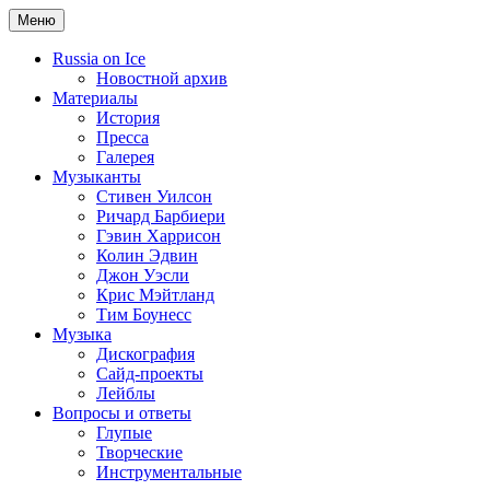
Меню
Russia on Ice
Новостной архив
Материалы
История
Пресса
Галерея
Музыканты
Стивен Уилсон
Ричард Барбиери
Гэвин Харрисон
Колин Эдвин
Джон Уэсли
Крис Мэйтланд
Тим Боунесс
Музыка
Дискография
Сайд-проекты
Лейблы
Вопросы и ответы
Глупые
Творческие
Инструментальные