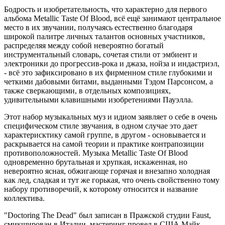
Бодрость и изобретательность, что характерно для первого
альбома Metallic Taste Of Blood, всё ещё занимают центральное
место в их звучании, получаясь естественно благодаря
широкой палитре личных талантов основных участников,
распределяя между собой невероятно богатый
инструментальный словарь, сочетая стили от эмбиент и
электроники до прогрессив-рока и джаза, нойза и индастриэл,
- всё это зафиксировано в их фирменном стиле глубокими и
четкими дабовыми битами, выданными Тэдом Парсонсом, а
также сверкающими, в отдельных композициях,
удивительными клавишными изобретениями Пауэлла.
Этот набор музыкальных муз и идиом заявляет о себе в очень
специфическом стиле звучания, в одном случае это дает
характерисктику самой группе, в другом - основывается и
раскрывается на самой теории и практике контрапозиции
противоположностей. Музыка Metallic Taste Of Blood
одновременно брутальная и хрупкая, искаженная, но
невероятно ясная, обжигающе горячая и внезапно холодная
как лед, сладкая и тут же горькая, что очень свойственно тому
набору противоречий, к которому относится и название
коллектива.
"Doctoring The Dead" был записан в Пражской студии Faust,
смикширован в Италии, мастеринг провел в США Майк