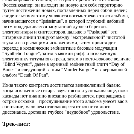
Фоссенкемпер; он выходит на новую для себя территорию
путем достижения новых, поставленных перед собой целей;
свидетельством этому являются восемь треков этого альбома,
начинающегося с “Ipsissimus”, в которой глубокий дабовый
ритм поддерживается запутанной дуэлью баритон-
электрогитары и синтезаторов, дальше в “Pashupati” эти
гитарные линии танцуют между "экстремальной" чистотой
звука и его рычащими искажениями, затем происходит
переход в космические эмбиентные басовые модуляции
“Synthetic Tongue”, затем в мягкий рифф и искаженную
электронику титульного трека, затем в посто-роковое величие
"Blind Voyeur", далее в мрачный эмбиентный глитч “Day of
Bones” и следующий за ним “Murder Burger” к завершающей
альбом “Death Of Pan”.
Из-за такого контраста достигается великолепный баланс,
когда искаженные гитары звучат ясно и успокаивающе, пока
каскады нот пианино внезапно разбиваются, превращаясь в
острые осколки – прослушивание этого альбома унесет вас в
состояние, мало чем отличающееся от когнитивного
диссонанса, доставив глубкое "неудобное" удовольствие.
Трек-лист: