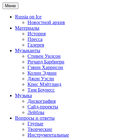
Меню
Russia on Ice
Новостной архив
Материалы
История
Пресса
Галерея
Музыканты
Стивен Уилсон
Ричард Барбиери
Гэвин Харрисон
Колин Эдвин
Джон Уэсли
Крис Мэйтланд
Тим Боунесс
Музыка
Дискография
Сайд-проекты
Лейблы
Вопросы и ответы
Глупые
Творческие
Инструментальные