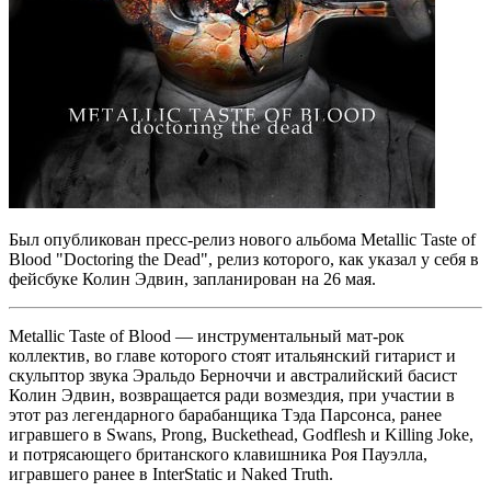
Был опубликован пресс-релиз нового альбома Metallic Taste of
Blood "Doctoring the Dead", релиз которого, как указал у себя в
фейсбуке Колин Эдвин, запланирован на 26 мая.
Metallic Taste of Blood — инструментальный мат-рок
коллектив, во главе которого стоят итальянский гитарист и
скульптор звука Эральдо Берноччи и австралийский басист
Колин Эдвин, возвращается ради возмездия, при участии в
этот раз легендарного барабанщика Тэда Парсонса, ранее
игравшего в Swans, Prong, Buckethead, Godflesh и Killing Joke,
и потрясающего британского клавишника Роя Пауэлла,
игравшего ранее в InterStatic и Naked Truth.