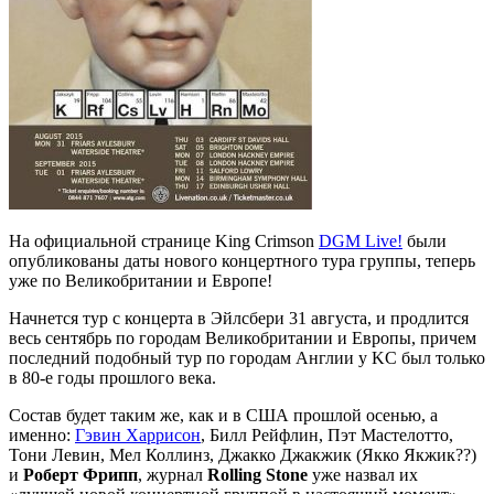
На официальной странице King Crimson
DGM Live!
были
опубликованы даты нового концертного тура группы, теперь
уже по Великобритании и Европе!
Начнется тур с концерта в Эйлсбери 31 августа, и продлится
весь сентябрь по городам Великобритании и Европы, причем
последний подобный тур по городам Англии у KC был только
в 80-е годы прошлого века.
Состав будет таким же, как и в США прошлой осенью, а
именно:
Гэвин Харрисон
, Билл Рейфлин, Пэт Мастелотто,
Тони Левин, Мел Коллинз, Джакко Джакжик (Якко Якжик??)
и
Роберт Фрипп
, журнал
Rolling Stone
уже назвал их