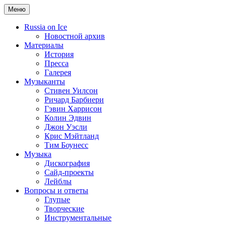
Меню
Russia on Ice
Новостной архив
Материалы
История
Пресса
Галерея
Музыканты
Стивен Уилсон
Ричард Барбиери
Гэвин Харрисон
Колин Эдвин
Джон Уэсли
Крис Мэйтланд
Тим Боунесс
Музыка
Дискография
Сайд-проекты
Лейблы
Вопросы и ответы
Глупые
Творческие
Инструментальные