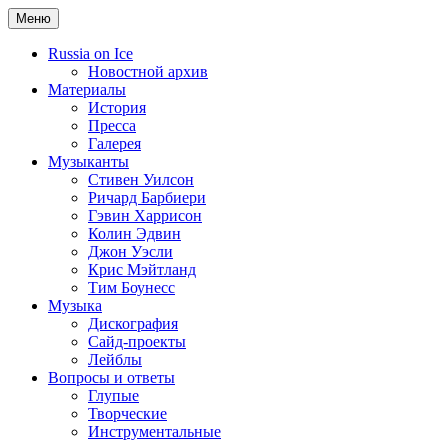
Меню
Russia on Ice
Новостной архив
Материалы
История
Пресса
Галерея
Музыканты
Стивен Уилсон
Ричард Барбиери
Гэвин Харрисон
Колин Эдвин
Джон Уэсли
Крис Мэйтланд
Тим Боунесс
Музыка
Дискография
Сайд-проекты
Лейблы
Вопросы и ответы
Глупые
Творческие
Инструментальные