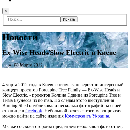
×
Искать
Новости
Ex-Wise Heads/Slow Electric в Киеве
08 Марта 2012
4 марта 2012 года в Киеве состоялся невероятно интересный
концерт проектов Porcupine Tree Family — Ex-Wise Heads и
Slow Electric, - проектов Колина Эдвина из Porcupine Tree и
Тима Баунесса из no-man. По следам этого выступления
Burning Shed опубликовали несколько фотографий на своей
странице в
facebook
. Небольшой отчет с этого мероприятия
можно найти на сайте издания
Коммерсантъ Украина
.
Мы же со своей стороны предлагаем небольшой фото-отчет,