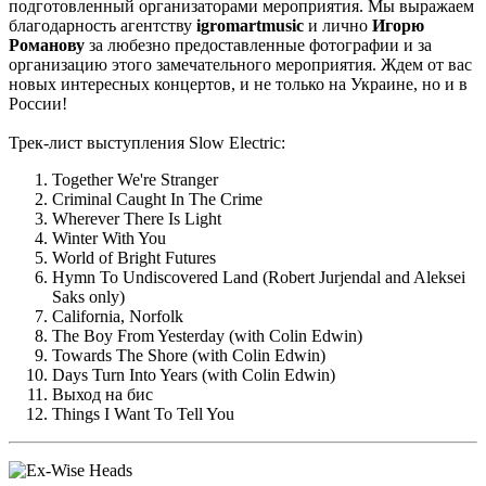
подготовленный организаторами мероприятия. Мы выражаем
благодарность агентству
igromartmusic
и лично
Игорю
Романову
за любезно предоставленные фотографии и за
организацию этого замечательного мероприятия. Ждем от вас
новых интересных концертов, и не только на Украине, но и в
России!
Трек-лист выступления Slow Electric:
Together We're Stranger
Criminal Caught In The Crime
Wherever There Is Light
Winter With You
World of Bright Futures
Hymn To Undiscovered Land (Robert Jurjendal and Aleksei
Saks only)
California, Norfolk
The Boy From Yesterday (with Colin Edwin)
Towards The Shore (with Colin Edwin)
Days Turn Into Years (with Colin Edwin)
Выход на бис
Things I Want To Tell You