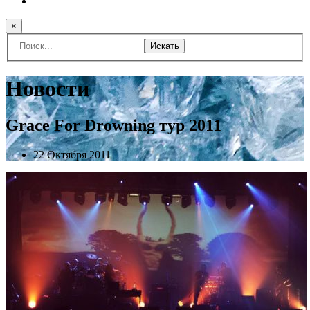
×
Искать
Новости
Grace For Drowning тур 2011
22 Октября 2011