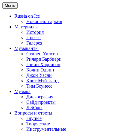
Меню
Russia on Ice
Новостной архив
Материалы
История
Пресса
Галерея
Музыканты
Стивен Уилсон
Ричард Барбиери
Гэвин Харрисон
Колин Эдвин
Джон Уэсли
Крис Мэйтланд
Тим Боунесс
Музыка
Дискография
Сайд-проекты
Лейблы
Вопросы и ответы
Глупые
Творческие
Инструментальные