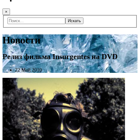
×
Искать
Новости
Релиз фильма Insurgentes на DVD
22 Май 2010