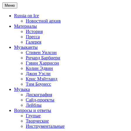
Меню
Russia on Ice
Новостной архив
Материалы
История
Пресса
Галерея
Музыканты
Стивен Уилсон
Ричард Барбиери
Гэвин Харрисон
Колин Эдвин
Джон Уэсли
Крис Мэйтланд
Тим Боунесс
Музыка
Дискография
Сайд-проекты
Лейблы
Вопросы и ответы
Глупые
Творческие
Инструментальные