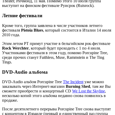
Theater, Ричмонд, 11 мая. Помимо этого 10 июля группа
выступит на финском фестивале Руисрок (Ruisrock).
Летние фестивали
Кроме того, группа заявлена в числе участников летнего
фестиваля
Pistoia Blues
, который состоится в Италии 14 июля
2010 года.
Этим летом PT примут участие в бельгийском рок-фестивале
Rock Werchter
, который будет проходить с 1 по 4 июля.
Участниками фестиваля в этом году, помимо Porcupine Tree,
среди прочих станут Faithless, Muse, Rammstein и The Ting
Tings.
DVD-Audio альбома
DVD-Audio альбом Porcupine Tree
The Incident
уже можно
заказывать через Интернет-магазин
Burning Shed
, там же Вы
сможете приобрести и концертный CD
We Lost the Skyline
,
несколько копий этого альбома недавно снова появилось в
продаже.
После десятилетнего перерыва Porcupine Tree снова выступят
с концертом в Израиле (первый и единственный раз группа