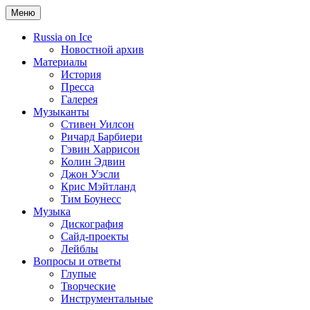
Меню
Russia on Ice
Новостной архив
Материалы
История
Пресса
Галерея
Музыканты
Стивен Уилсон
Ричард Барбиери
Гэвин Харрисон
Колин Эдвин
Джон Уэсли
Крис Мэйтланд
Тим Боунесс
Музыка
Дискография
Сайд-проекты
Лейблы
Вопросы и ответы
Глупые
Творческие
Инструментальные