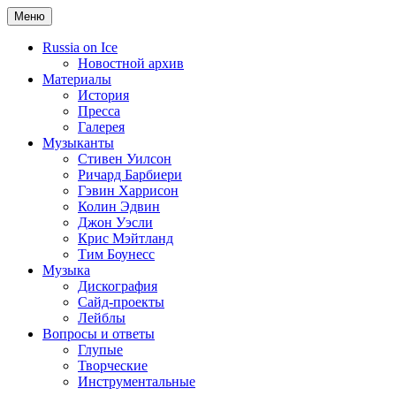
Меню
Russia on Ice
Новостной архив
Материалы
История
Пресса
Галерея
Музыканты
Стивен Уилсон
Ричард Барбиери
Гэвин Харрисон
Колин Эдвин
Джон Уэсли
Крис Мэйтланд
Тим Боунесс
Музыка
Дискография
Сайд-проекты
Лейблы
Вопросы и ответы
Глупые
Творческие
Инструментальные