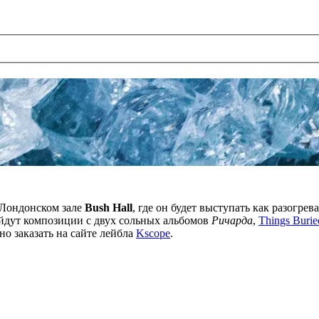
 Лондонском зале
Bush Hall
, где он будет выступать как разогр
войдут композиции с двух сольных альбомов
Ричарда
,
Things Burie
о заказать на сайте лейбла
Kscope
.