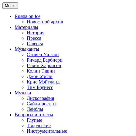
Меню
Russia on Ice
Новостной архив
Материалы
История
Пресса
Галерея
Музыканты
Стивен Уилсон
Ричард Барбиери
Гэвин Харрисон
Колин Эдвин
Джон Уэсли
Крис Мэйтланд
Тим Боунесс
Музыка
Дискография
Сайд-проекты
Лейблы
Вопросы и ответы
Глупые
Творческие
Инструментальные