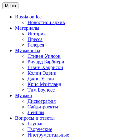
Меню
Russia on Ice
Новостной архив
Материалы
История
Пресса
Галерея
Музыканты
Стивен Уилсон
Ричард Барбиери
Гэвин Харрисон
Колин Эдвин
Джон Уэсли
Крис Мэйтланд
Тим Боунесс
Музыка
Дискография
Сайд-проекты
Лейблы
Вопросы и ответы
Глупые
Творческие
Инструментальные