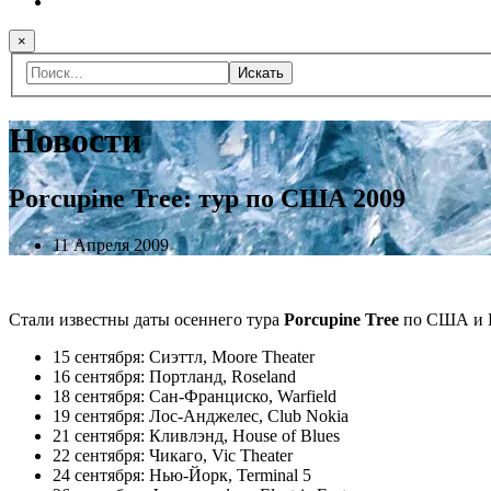
×
Искать
Новости
Porcupine Tree: тур по США 2009
11 Апреля 2009
Стали известны даты осеннего тура
Porcupine Tree
по США и К
15 сентября: Сиэттл, Moore Theater
16 сентября: Портланд, Roseland
18 сентября: Сан-Франциско, Warfield
19 сентября: Лос-Анджелес, Club Nokia
21 сентября: Кливлэнд, House of Blues
22 сентября: Чикаго, Vic Theater
24 сентября: Нью-Йорк, Terminal 5