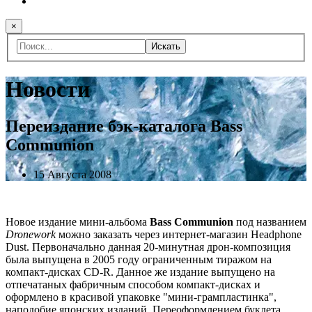
×
Искать
Новости
Переиздание бэк-каталога Bass
Communion
15 Августа 2008
Новое издание мини-альбома
Bass Communion
под названием
Dronework
можно заказать через интернет-магазин Headphone
Dust. Первоначально данная 20-минутная дрон-композиция
была выпущена в 2005 году ограниченным тиражом на
компакт-дисках CD-R. Данное же издание выпущено на
отпечатаных фабричным способом компакт-дисках и
оформлено в красивой упаковке "мини-грампластинка",
наподобие японских изданий. Переоформлением буклета