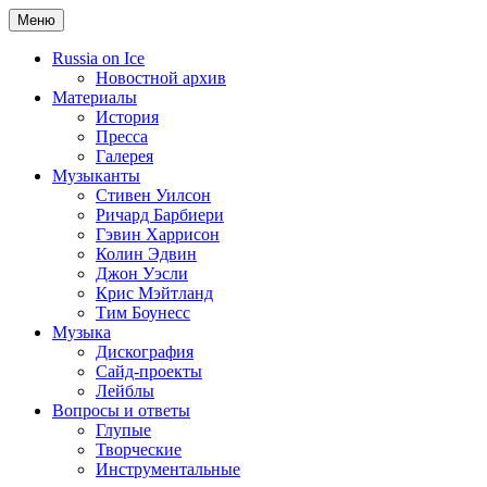
Меню
Russia on Ice
Новостной архив
Материалы
История
Пресса
Галерея
Музыканты
Стивен Уилсон
Ричард Барбиери
Гэвин Харрисон
Колин Эдвин
Джон Уэсли
Крис Мэйтланд
Тим Боунесс
Музыка
Дискография
Сайд-проекты
Лейблы
Вопросы и ответы
Глупые
Творческие
Инструментальные