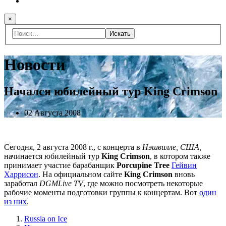
×
Искать
Новости
Начался юбилейный тур King Crimson
02 Августа 2008
Сегодня, 2 августа 2008 г., с концерта в
Нэшвилле, США,
начинается юбилейный тур
King Crimson
, в котором также
принимает участие барабанщик
Porcupine Tree
Гейвин
Харрисон
. На официальном сайте
King Crimson
вновь
заработал
DGMLive TV
, где можно посмотреть некоторые
рабочие моменты подготовки группы к концертам. Вот
один
из них
.
Russia on Ice