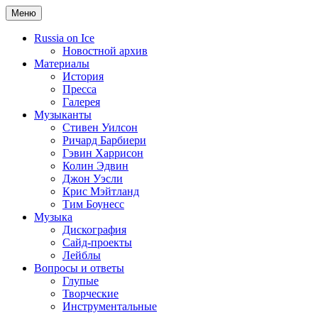
Меню
Russia on Ice
Новостной архив
Материалы
История
Пресса
Галерея
Музыканты
Стивен Уилсон
Ричард Барбиери
Гэвин Харрисон
Колин Эдвин
Джон Уэсли
Крис Мэйтланд
Тим Боунесс
Музыка
Дискография
Сайд-проекты
Лейблы
Вопросы и ответы
Глупые
Творческие
Инструментальные