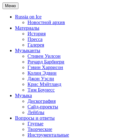
Меню
Russia on Ice
Новостной архив
Материалы
История
Пресса
Галерея
Музыканты
Стивен Уилсон
Ричард Барбиери
Гэвин Харрисон
Колин Эдвин
Джон Уэсли
Крис Мэйтланд
Тим Боунесс
Музыка
Дискография
Сайд-проекты
Лейблы
Вопросы и ответы
Глупые
Творческие
Инструментальные