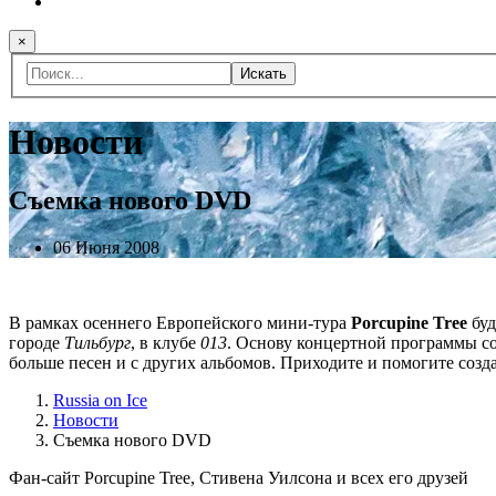
×
Искать
Новости
Съемка нового DVD
06 Июня 2008
В рамках осеннего Европейского мини-тура
Porcupine Tree
буд
городе
Тильбург
, в клубе
013
. Основу концертной программы со
больше песен и с других альбомов. Приходите и помогите созд
Russia on Ice
Новости
Съемка нового DVD
Фан-сайт Porcupine Tree, Стивена Уилсона и всех его друзей