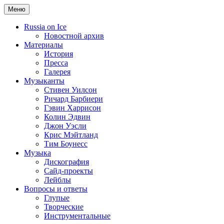
Меню
Russia on Ice
Новостной архив
Материалы
История
Пресса
Галерея
Музыканты
Стивен Уилсон
Ричард Барбиери
Гэвин Харрисон
Колин Эдвин
Джон Уэсли
Крис Мэйтланд
Тим Боунесс
Музыка
Дискография
Сайд-проекты
Лейблы
Вопросы и ответы
Глупые
Творческие
Инструментальные