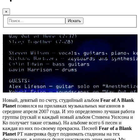
×
Искать
Пресса
Рецензия Fear of a Blank Planet от
редакции
рецензия
19 Июля 2008
ссылка на оригинал
Новый, девятый по счету, студийный альбом
Fear of A Blank
Planet
появился на прилавках музыкальных магазинов в
середине апреля 2007 года. И это определенно лучшая работа
группы (пускай и каждый новый альбом Стивена Уилсона и
Ко получает такие отзывы). На альбоме всего 6 песен и
каждая из них по-своему прекрасна. Песней
Fear of a Blank
Planet
PT наверняка будут поднимать стадионы на тех
фестивалях, в которых будут участвовать этим летом. My