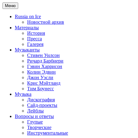
Меню
Russia on Ice
Новостной архив
Материалы
История
Пресса
Галерея
Музыканты
Стивен Уилсон
Ричард Барбиери
Гэвин Харрисон
Колин Эдвин
Джон Уэсли
Крис Мэйтланд
Тим Боунесс
Музыка
Дискография
Сайд-проекты
Лейблы
Вопросы и ответы
Глупые
Творческие
Инструментальные