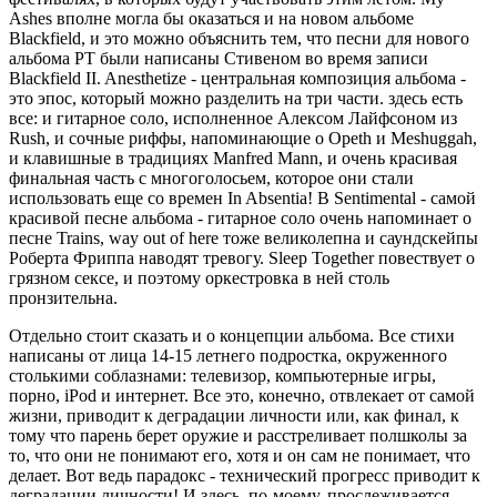
Ashes вполне могла бы оказаться и на новом альбоме
Blackfield, и это можно объяснить тем, что песни для нового
альбома PT были написаны Стивеном во время записи
Blackfield II. Anesthetize - центральная композиция альбома -
это эпос, который можно разделить на три части. здесь есть
все: и гитарное соло, исполненное Алексом Лайфсоном из
Rush, и сочные риффы, напоминающие о Opeth и Meshuggah,
и клавишные в традициях Manfred Mann, и очень красивая
финальная часть с многоголосьем, которое они стали
использовать еще со времен In Absentia! В Sentimental - самой
красивой песне альбома - гитарное соло очень напоминает о
песне Trains, way out of here тоже великолепна и саундскейпы
Роберта Фриппа наводят тревогу. Sleep Together повествует о
грязном сексе, и поэтому оркестровка в ней столь
пронзительна.
Отдельно стоит сказать и о концепции альбома. Все стихи
написаны от лица 14-15 летнего подростка, окруженного
столькими соблазнами: телевизор, компьютерные игры,
порно, iPod и интернет. Все это, конечно, отвлекает от самой
жизни, приводит к деградации личности или, как финал, к
тому что парень берет оружие и расстреливает полшколы за
то, что они не понимают его, хотя и он сам не понимает, что
делает. Вот ведь парадокс - технический прогресс приводит к
деградации личности! И здесь, по-моему, прослеживается