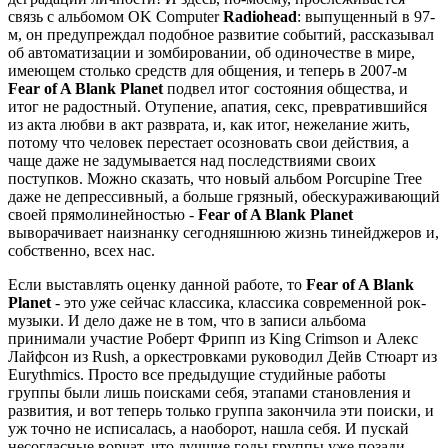
связь с альбомом OK Computer
Radiohead
: выпущенный в 97-
м, он предупреждал подобное развитие событий, рассказывал
об автоматизации и зомбировании, об одиночестве в мире,
имеющем столько средств для общения, и теперь в 2007-м
Fear of A Blank Planet
подвел итог состояния общества, и
итог не радостный. Отупение, апатия, секс, превратившийся
из акта любви в акт разврата, и, как итог, нежелание жить,
потому что человек перестает осозновать свои действия, а
чаще даже не задумывается над последствиями своих
поступков. Можно сказать, что новый альбом Porcupine Tree
даже не депрессивный, а больше грязный, обескураживающий
своей прямолинейностью -
Fear of A Blank Planet
выворачивает наизнанку сегодняшнюю жизнь тинейджеров и,
собственно, всех нас.
Если выставлять оценку данной работе, то
Fear of A Blank
Planet
- это уже сейчас классика, классика современной рок-
музыки. И дело даже не в том, что в записи альбома
принимали участие Роберт Фрипп из King Crimson и Алекс
Лайфсон из Rush, а оркестровками руководил Дейв Стюарт из
Eurythmics. Просто все предыдущие студийные работы
группы были лишь поисками себя, этапами становления и
развития, и вот теперь только группа закончила эти поиски, и
уж точно не исписалась, а наоборот, нашла себя. И пускай
несогласные ворчат, что лучшие годы группы уже позади.