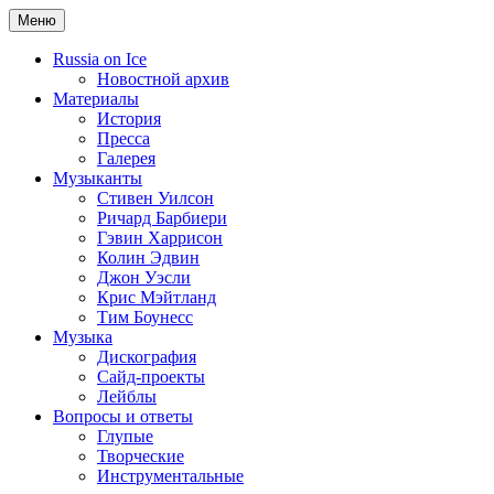
Меню
Russia on Ice
Новостной архив
Материалы
История
Пресса
Галерея
Музыканты
Стивен Уилсон
Ричард Барбиери
Гэвин Харрисон
Колин Эдвин
Джон Уэсли
Крис Мэйтланд
Тим Боунесс
Музыка
Дискография
Сайд-проекты
Лейблы
Вопросы и ответы
Глупые
Творческие
Инструментальные