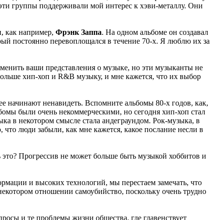
 эти группы поддерживали мой интерес к хэви-металлу. Они
и, как например,
Фрэнк Заппа
. На одном альбоме он создавал
орый постоянно перевоплощался в течение 70-х. Я люблю их за
менить ваши представления о музыке, но эти музыканты не
льше хип-хоп и R&B музыку, и мне кажется, что их выбор
ее начинают ненавидеть. Вспомните альбомы 80-х годов, как,
бомы были очень некоммерческими, но сегодня хип-хоп стал
а в некотором смысле стала андеграундом. Рок-музыка, в
 что люди забыли, как мне кажется, какое послание несли в
ь это? Прогрессив не может больше быть музыкой хоббитов и
ормации и высоких технологий, мы перестаем замечать, что
 некотором отношении самоубийство, поскольку очень трудно
росы и те проблемы жизни общества, где главенствует