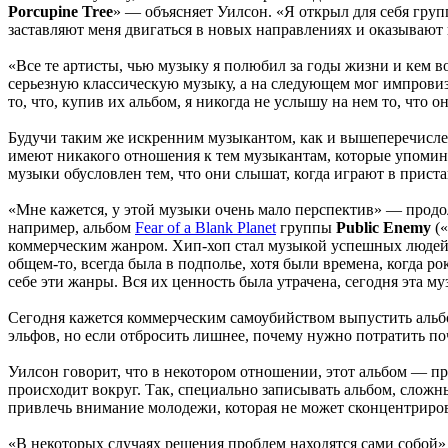
Porcupine Tree
» — объясняет Уилсон. «Я открыл для себя гру
заставляют меня двигаться в новых направлениях и оказывают
«Все те артисты, чью музыку я полюбил за годы жизни и кем 
серьезную классическую музыку, а на следующем мог импрови
то, что, купив их альбом, я никогда не услышу на нем то, что
Будучи таким же искренним музыкантом, как и вышеперечислен
имеют никакого отношения к тем музыкантам, которые упомина
музыки обусловлен тем, что они слышат, когда играют в приста
«Мне кажется, у этой музыки очень мало перспектив» — продол
например, альбом
Fear of a Blank Planet
группы
Public Enemy
(«
коммерческим жанром. Хип-хоп стал музыкой успешных людей, 
общем-то, всегда была в подполье, хотя были времена, когда р
себе эти жанры. Вся их ценность была утрачена, сегодня эта м
Сегодня кажется коммерческим самоубийством выпустить аль
эльфов, но если отбросить лишнее, почему нужно потратить п
Уилсон говорит, что в некотором отношении, этот альбом — п
происходит вокруг. Так, специально записывать альбом, сложн
привлечь внимание молодежи, которая не может сконцентрирова
«В некоторых случаях решения проблем находятся сами собой»