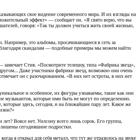
оказывающих свое видение современного мира. И их взгляды на
ложительный эффект» — сообщает он. «Я свято верю, что вы
шателей, говоря: «Так ты должен учиться жить своей жизнью,
. Например, это альбомы, просачивающиеся в сеть за
ть благодаря скандалам — подобные примеры мы можем найти
 — замечает Стив. «Посмотрите телешоу, типа «Фабрика звезд»,
другом... Даже участники фабрики звезд, возможно они очень
тмечает он с разочарованием. «В них нет остроты, в них нет
о уникальное и особенное, их фигуры узнаваемы, такие как они
ние музыкантов, которые ими быть не могут по определению.
, которые здесь, сегодня, и на ближайшие пару лет. Какое же
жизни?»
 лет? Вовсе нет. Уилсону всего лишь сорок. Его группа,
ых лишены сегодняшние подростки.
когда я открыл для себя металл, что тут же отразилось на звуке