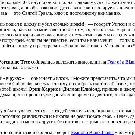
уть больше 50 минут музыки и одна главная мысль: то же самое 
сто товар, а не образ жизни; где сознание контролируется пред
 слава — это Святой Грааль, ключ к постоянному вниманию.
нь пошел в школу и убил столько людей!» — говорит Уилсон и ег
понимаю, насколько мне известно об этом, то, что он был марги
ого унижали одноклассники; к несчастью, так мы сегодня живе
 популярен, если ты не известен, если ты не знаменит — то ты 
 пойти в школу и расстрелять 25 одноклассников. Мгновенная е
Porcupine Tree
собирались выложить видеоклип на
Fear of a Blan
клипа был отложен.
й» в руках» — объясняет Уилсон. «Можете представить, что мы
шее в Columbine восемь лет тому назад (речь идет о событиях, к
ов этой школы,
Эрик Харрис
и
Диллан Клиболд
, пришли в школ
ы думали, что прошло уже достаточно времени для того, чтобы д
 я быть уверен, что я — это действительно я, пилюли, которые я
остоянно развлекаться и никогда не реализовать себя. «Телек, да
кс: «один из многих других безпонтовых вариантов провести ден
отношении главное, о чем говорит
Fear of a Blank Planet
«посмотри