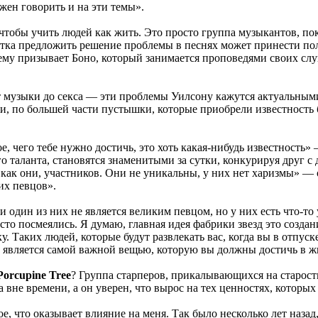
жен говорить и на эти темы».
, чтобы учить людей как жить. Это просто группа музыкантов, п
ытка предложить решение проблемы в песнях может принести по
чему призывает Боно, который занимается проповедями своих слу
т музыки до секса — эти проблемы Уилсону кажутся актуальными
ости, по большей части пустышки, которые приобрели известнос
е, чего тебе нужно достичь, это хоть какая-нибудь известность»
 таланта, становятся знаменитыми за сутки, конкурируя друг с 
как они, участников. Они не уникальны, у них нет харизмы» — о
их певцов».
 ни один из них не является великим певцом, но у них есть что-т
сто посмеялись. Я думаю, главная идея фабрики звезд это созда
. Таких людей, которые будут развлекать вас, когда вы в отпуске
ым является самой важной вещью, которую вы должны достичь в 
Porcupine Tree
? Группа старперов, прикалывающихся на старости
а вне времени, а он уверен, что вырос на тех ценностях, котор
, что оказывает влияние на меня. Так было несколько лет назад, 