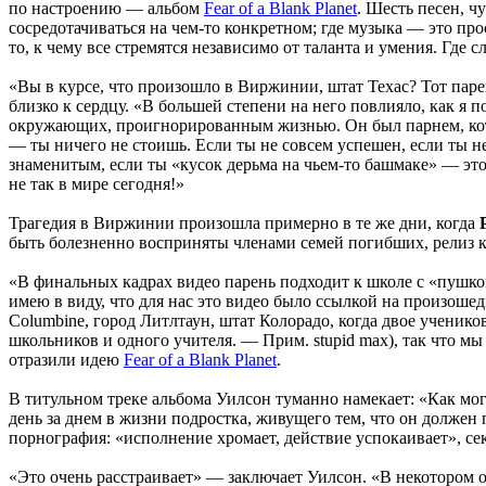
по настроению — альбом
Fear of a Blank Planet
. Шесть песен, ч
сосредотачиваться на чем-то конкретном; где музыка — это про
то, к чему все стремятся независимо от таланта и умения. Где
«Вы в курсе, что произошло в Виржинии, штат Техас? Тот паре
близко к сердцу. «В большей степени на него повлияло, как я 
окружающих, проигнорированным жизнью. Он был парнем, котор
— ты ничего не стоишь. Если ты не совсем успешен, если ты не
знаменитым, если ты «кусок дерьма на чьем-то башмаке» — это
не так в мире сегодня!»
Трагедия в Виржинии произошла примерно в те же дни, когда
быть болезненно восприняты членами семей погибших, релиз 
«В финальных кадрах видео парень подходит к школе с «пушко
имею в виду, что для нас это видео было ссылкой на произошед
Columbine, город Литлтаун, штат Колорадо, когда двое ученик
школьников и одного учителя. — Прим. stupid max), так что м
отразили идею
Fear of a Blank Planet
.
В титульном треке альбома Уилсон туманно намекает: «Как могу
день за днем в жизни подростка, живущего тем, что он должен п
порнография: «исполнение хромает, действие успокаивает», се
«Это очень расстраивает» — заключает Уилсон. «В некотором 