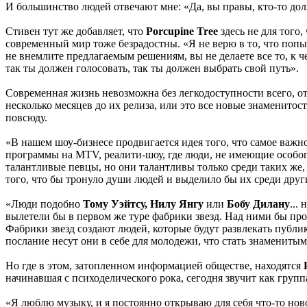
И большинство людей отвечают мне: «Да, вы правы, кто-то дол
Стивен тут же добавляет, что
Porcupine Tree
здесь не для того
современный мир тоже безрадостны. «Я не верю в то, что поп
не внемлите предлагаемым решениям, вы не делаете все то, к 
так ты должен голосовать, так ты должен выбрать свой путь».
Современная жизнь невозможна без легкодоступности всего, о
несколько месяцев до их релиза, или это все новые знаменит
повсюду.
«В нашем шоу-бизнесе продвигается идея того, что самое важно
программы на MTV, реалити-шоу, где люди, не имеющие особого
талантливые певцы, но они талантливы только среди таких же, 
того, что бы тронуло души людей и выделило бы их среди друг
«Люди подобно
Тому Уэйтсу, Нилу Янгу
или
Бобу Дилану
...
вылетели бы в первом же туре фабрики звезд. Над ними бы про
Фабрики звезд создают людей, которые будут развлекать публику
послание несут они в себе для молодежи, что стать знаменит
Но где в этом, затопленном информацией обществе, находятся
начинавшая с психоделического рока, сегодня звучит как групп
«Я люблю музыку, и я постоянно открываю для себя что-то новое