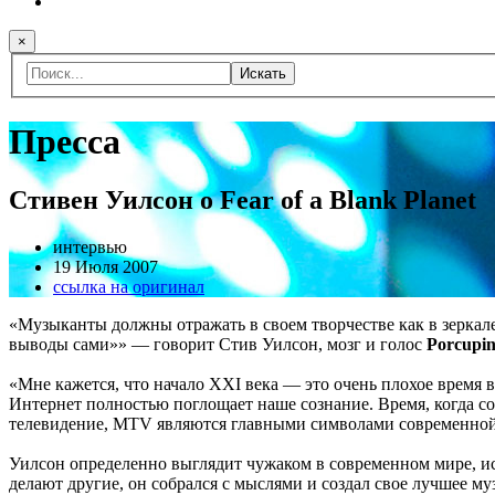
×
Искать
Пресса
Стивен Уилсон о Fear of a Blank Planet
интервью
19 Июля 2007
ссылка на оригинал
«Музыканты должны отражать в своем творчестве как в зеркале
выводы сами»» — говорит Стив Уилсон, мозг и голос
Porcupin
«Мне кажется, что начало ХХI века — это очень плохое время
Интернет полностью поглощает наше сознание. Время, когда со
телевидение, MTV являются главными символами современной к
Уилсон определенно выглядит чужаком в современном мире, ис
делают другие, он собрался с мыслями и создал свое лучшее 