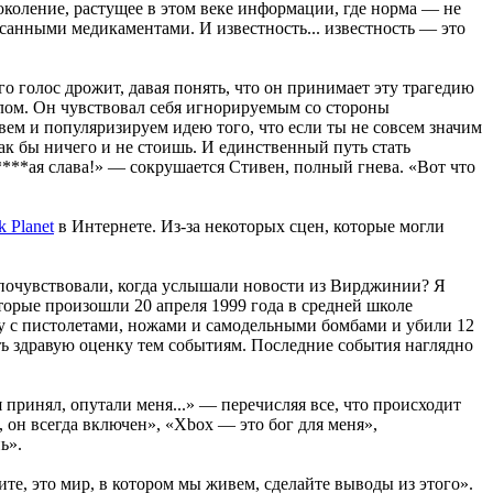
поколение, растущее в этом веке информации, где норма — не
писанными медикаментами. И известность... известность — это
о голос дрожит, давая понять, что он принимает эту трагедию
налом. Он чувствовал себя игнорируемым со стороны
м и популяризируем идею того, что если ты не совсем значим
как бы ничего и не стоишь. И единственный путь стать
****ая слава!» — сокрушается Стивен, полный гнева. «Вот что
k Planet
в Интернете. Из-за некоторых сцен, которые могли
 почувствовали, когда услышали новости из Вирджинии? Я
оторые произошли 20 апреля 1999 года в средней школе
у с пистолетами, ножами и самодельными бомбами и убили 12
ать здравую оценку тем событиям. Последние события наглядно
 принял, опутали меня...» — перечисляя все, что происходит
, он всегда включен», «Xbox — это бог для меня»,
ь».
те, это мир, в котором мы живем, сделайте выводы из этого».