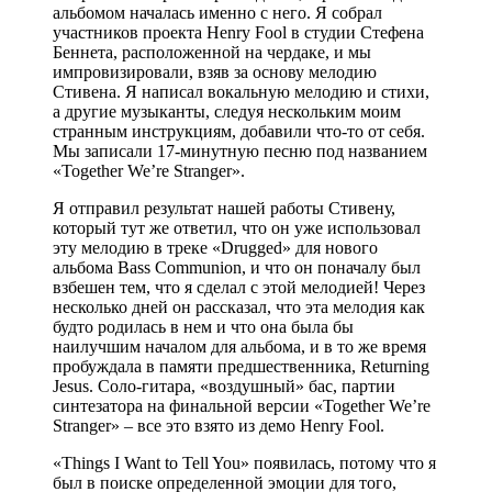
альбомом началась именно с него. Я собрал
участников проекта Henry Fool в студии Стефена
Беннета, расположенной на чердаке, и мы
импровизировали, взяв за основу мелодию
Стивена. Я написал вокальную мелодию и стихи,
а другие музыканты, следуя нескольким моим
странным инструкциям, добавили что-то от себя.
Мы записали 17-минутную песню под названием
«Together We’re Stranger».
Я отправил результат нашей работы Стивену,
который тут же ответил, что он уже использовал
эту мелодию в треке «Drugged» для нового
альбома Bass Communion, и что он поначалу был
взбешен тем, что я сделал с этой мелодией! Через
несколько дней он рассказал, что эта мелодия как
будто родилась в нем и что она была бы
наилучшим началом для альбома, и в то же время
пробуждала в памяти предшественника, Returning
Jesus. Соло-гитара, «воздушный» бас, партии
синтезатора на финальной версии «Together We’re
Stranger» – все это взято из демо Henry Fool.
«Things I Want to Tell You» появилась, потому что я
был в поиске определенной эмоции для того,