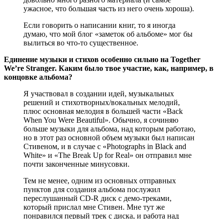
ужасное, что большая часть из него очень хороша).
Если говорить о написании книг, то я иногда
думаю, что мой блог «заметок об альбоме» мог бы
вылиться во что-то существенное.
Единение музыки и стихов особенно сильно на Together
We’re Stranger. Каким было твое участие, как, например, в
концовке альбома?
Я участвовал в создании идей, музыкальных
решений и стихотворных/вокальных мелодий,
плюс основная мелодия в большей части «Back
When You Were Beautiful». Обычно, я сочиняю
больше музыки для альбома, над которым работаю,
но в этот раз основной объем музыки был написан
Стивеном, и в случае с «Photographs in Black and
White» и «The Break Up for Real» он отправил мне
почти законченные минусовки.
Тем не менее, одним из основных отправных
пунктов для создания альбома послужил
переслушанный CD-R диск с демо-треками,
который прислал мне Стивен. Мне тут же
понравился первый трек с диска, и работа над