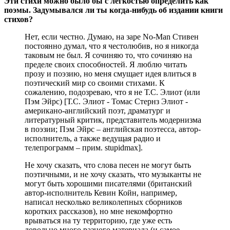
Эти стихи можно было бы с легкостью определить как
поэмы. Задумывался ли ты когда-нибудь об издании книги
стихов?
Нет, если честно. Думаю, на заре No-Man Стивен
постоянно думал, что я честолюбив, но я никогда
таковым не был. Я сочиняю то, что сочиняю на
пределе своих способностей. Я люблю читать
прозу и поэзию, но меня смущает идея влиться в
поэтический мир со своими стихами. К
сожалению, подозреваю, что я не Т.С. Элиот (или
Пэм Эйрс)
[Т.С. Элиот - Томас Стернз Элиот -
американо-английский поэт, драматург и
литературный критик, представитель модернизма
в поэзии; Пэм Эйрс – английская поэтесса, автор-
исполнитель, а также ведущая радио и
телепрограмм – прим. stupidmax]
.
Не хочу сказать, что слова песен не могут быть
поэтичными, и не хочу сказать, что музыканты не
могут быть хорошими писателями (британский
автор-исполнитель Кевин Койн, например,
написал несколько великолепных сборников
коротких рассказов), но мне некомфортно
врываться на ту территорию, где уже есть
довольно много разного материала (и самое