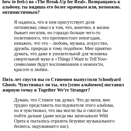
how to feel») на «The Break-Up for Real». Возвращаясь к
альбому, ты видишь его более мрачным или, возможно,
оптимистичным?
Я надеюсь, что в нем присутствует доля
оптимизма; смысл в том, что, конечно, в жизни
бывает негатив, но гораздо больше чего-то
позитивного, что противостоит невзгодам,
неважно, что это – любовь, музыка, искусство,
дружба, природа и тому подобное. Мне приятно
думать, что даже в унизительной для человека
смертельной муке в «Things I Want to Tell You»
символами будут воспоминания о нежности,
красоте и любви.
Пять лет спустя вы со Стивеном выпустили Schoolyard
Ghosts. Чувствовал ли ты, что
[этим альбомом]
поставил
жирную точку в Together We’re Stranger?
Думаю, что Стивен так думал. Что до меня, мне
трудно представить последователя этого альбома,
но я чувствовал, что мы могли бы и смогли бы
пойти дальше (даже когда мы записывали Wild
Opera и пытались отразить безумие музыкального
бизнеса, окружавшего нас).