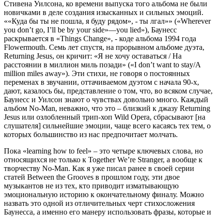
Стивена Уилсона, ко времени выпуска того альбома не были
новичками в деле создания изысканных и сильных эмоций.
««Куда бы ты не пошла, я буду рядом», - ты лгал»» («Wherever
you don’t go, I’ll be by your side»—you lied»), Баунесс
раскрывается в «Things Change», - коде альбома 1994 года
Flowermouth. Семь лет спустя, на прорывном альбоме дуэта,
Returning Jesus, он кричит: «Я не хочу оставаться / На
расстоянии в миллион миль позади» («I don’t want to stay/A
million miles away»). Эти стихи, не говоря о постоянных
переменах в звучании, оттачиваемом дуэтом с начала 90-х,
дают, казалось бы, представление о том, что, во всяком случае,
Баунесс и Уилсон знают о чувствах довольно много. Каждый
альбом No-Man, неважно, что это – близкий к джазу Returning
Jesus или озлобленный трип-хоп Wild Opera, сбрасывают
[на
слушателя]
сильнейшие эмоции, чаще всего касаясь тех тем, о
которых большинство из нас предпочитает молчать.
Пока «learning how to feel» – это четыре ключевых слова, но
относящихся не только к Together We’re Stranger, а вообще к
творчеству No-Man. Как я уже писал ранее в своей серии
статей Between the Grooves в прошлом году, эти двое
музыкантов не из тех, кто приводит изматывающую
эмоциональную историю к окончательному финалу. Можно
назвать это одной из отличительных черт стихосложения
Баунесса, а именно его манеру использовать фразы, которые и