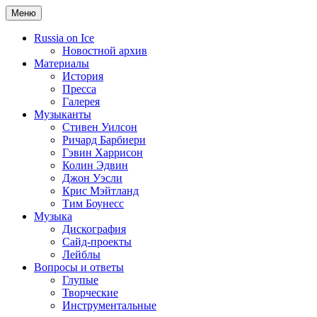
Меню
Russia on Ice
Новостной архив
Материалы
История
Пресса
Галерея
Музыканты
Стивен Уилсон
Ричард Барбиери
Гэвин Харрисон
Колин Эдвин
Джон Уэсли
Крис Мэйтланд
Тим Боунесс
Музыка
Дискография
Сайд-проекты
Лейблы
Вопросы и ответы
Глупые
Творческие
Инструментальные