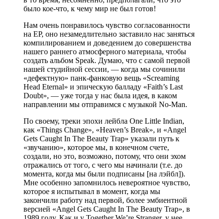
было кое-что, к чему мир не был готов!
Нам очень понравилось чувство согласованности
на EP, оно незамедлительно заставило нас заняться
компилированием и доведением до совершенства
нашего раннего атмосферного материала, чтобы
создать альбом Speak. Думаю, что с самой первой
нашей студийной сессии, — когда мы сочинили
«дефектную» панк-фанковую вещь «Screaming
Head Eternal» и эпическую балладу «Faith’s Last
Doubt», — уже тогда у нас была идея, в каком
направлении мы отправимся с музыкой No-Man.
По своему, треки эпохи лейбла One Little Indian,
как «Things Change», «Heaven’s Break», и «Angel
Gets Caught In The Beauty Trap» указали путь к
«звучанию», которое мы, в конечном счете,
создали, но это, возможно, потому, что они эхом
отражались от того, с чего мы начинали (т.е. до
момента, когда мы были подписаны
[на лэйбл]
).
Мне особенно запомнилось невероятное чувство,
которое я испытывал в момент, когда мы
закончили работу над первой, более эмбиентной
версией «Angel Gets Caught In The Beauty Trap», в
1989 году. Как и у Together We’re Stranger, у нее