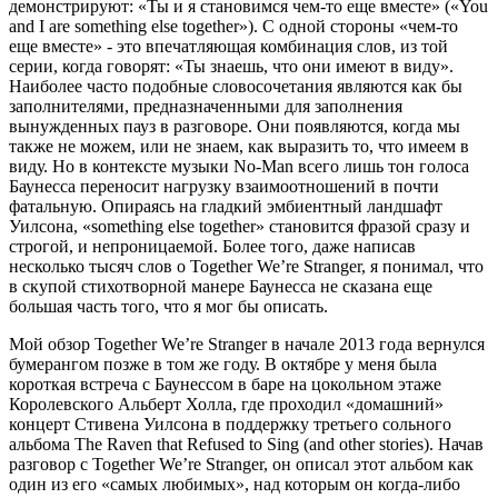
демонстрируют: «Ты и я становимся чем-то еще вместе» («You
and I are something else together»). С одной стороны «чем-то
еще вместе» - это впечатляющая комбинация слов, из той
серии, когда говорят: «Ты знаешь, что они имеют в виду».
Наиболее часто подобные словосочетания являются как бы
заполнителями, предназначенными для заполнения
вынужденных пауз в разговоре. Они появляются, когда мы
также не можем, или не знаем, как выразить то, что имеем в
виду. Но в контексте музыки No-Man всего лишь тон голоса
Баунесса переносит нагрузку взаимоотношений в почти
фатальную. Опираясь на гладкий эмбиентный ландшафт
Уилсона, «something else together» становится фразой сразу и
строгой, и непроницаемой. Более того, даже написав
несколько тысяч слов о Together We’re Stranger, я понимал, что
в скупой стихотворной манере Баунесса не сказана еще
большая часть того, что я мог бы описать.
Мой обзор Together We’re Stranger в начале 2013 года вернулся
бумерангом позже в том же году. В октябре у меня была
короткая встреча с Баунессом в баре на цокольном этаже
Королевского Альберт Холла, где проходил «домашний»
концерт Стивена Уилсона в поддержку третьего сольного
альбома The Raven that Refused to Sing (and other stories). Начав
разговор с Together We’re Stranger, он описал этот альбом как
один из его «самых любимых», над которым он когда-либо