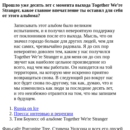
Прошло уже десять лет с момента выхода Together We’re
Stranger, какое главное впечатление ты оставил для себя
от этого альбома?
Записывать этот альбом было великим
испытанием, и я получил невероятную поддержку
от поклонников после его выхода. Мысль, что он
значил гораздо больше для других людей, чем для
нас самих, чрезвычайно радовала. Я до сих пор
невероятно доволен тем, каким у нас получился
Together We’re Stranger и для меня он до сих пор
звучит как наиболее цельное произведение из
всего, над чем мы работали. Он находится на той
территории, на которую мне искренно приятно
возвращаться снова. В следующий раз вокруг нас
все будет снова по-другому, так как, думаю, что и
мы изменились как люди за последние десять лет,
и это неизбежно отразится на том, что мы запишем
в будущем.
Russia on Ice
Пресса: интервью и рецензии
Тим Боунесс об альбоме Together We're Stranger
Фан-сайт Porcupine Tree, Стивена Уилсона и всех его друзей