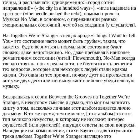
точны, и расплывчаты одновременно: «город сотни
направлений» («the city in a hundred ways»), «игла надавила на
красное» («the needle pushed the red»), помимо прочего.
Музыка No-Man, в основном, о переживании разных
эмоциональных состояний, чем об их создании
[у слушателя]
.
На Together We’re Stranger в вещах вроде «Things I Want to Tell
You» это состояние часто может быть грубым, таким, что
кажется, будто вернуться в нормальное состояние будет
сложно, даже непостижимо. Но, даже пребывая в наиболее
романтичном состоянии (читай: Flowermouth), No-Man всегда
твердо стоят на ногах реальности, не боятся искать решения
тех вопросов, которые для некоторых людей стали крахом
жизни. Это одна из тех причин, почему дуэт на протяжении
вот уже двух десятилетий выпускает наиболее убедительную
музыку.
Возвращаясь к серии Between the Grooves на Together We’re
Stranger, в некотором смысле я думаю, что мог бы написать
книгу о том, насколько личным этот альбом является лично
для меня. В то же время, тем не менее,
[этот альбом]
это тот
тип великого искусства, к которому не иссякнет интерес
слушателей (или зрителей), ищущих ответы на свои вопросы.
Наводящие на размышление, стихи Баунесса для титульного
трека альбома Together We’re Stranger наглядно это