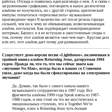
работал. Отсюда и появилась идея разговора о нем. А в связи с
загруженными графиками, поговорить в канун десятилетия
альбома не получилось, но с другой стороны, критический
импульс попытаться «переосмыслить» музыкальное
произведение через N-количество лет после релиза гораздо
сильней, чем ни к чему не обязывающая, возвеличивающая
альбом, ностальгия. Как подтверждает нижеприведенное
интервью, Баунесс и я не вступали в ожесточенные споры о
том, почему этот альбом является «кое-чем еще». Круглая дата
или нет, этот альбом дает почву для размышлений.
Существует демо-версия песни «Lighthouse», включенная в
тройной винил-альбом Returning Jesus, датируемая 1994
годом. Правда ли, что то, что мы сейчас знаем как
«звучание No-Man», всегда было в ваших со Стивеном
ушах, даже когда вы были сфокусированы на электронном
звучании?
Да. Думаю, так было с самого начала нашего
музыкального сотрудничества в 1987 году. Все
фрагменты альбома 1999 года Speak взяты из 1987-
1988 годов, и они стоят на тех же акустических и
эмоциональных ступенях, что и Together We’re
Stranger, плюс в Returning Jesus чуть больше