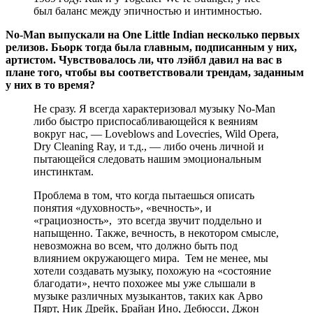
был баланс между эпичностью и интимностью.
No-Man выпускали на One Little Indian несколько первых
релизов. Бьорк тогда была главным, подписанным у них,
артистом. Чувствовалось ли, что лэйбл давил на вас в
плане того, чтобы вы соответствовали трендам, заданным
у них в то время?
Не сразу. Я всегда характеризовал музыку No-Man
либо быстро приспосабливающейся к веяниям
вокруг нас, — Loveblows and Lovecries, Wild Opera,
Dry Cleaning Ray, и т.д., — либо очень личной и
пытающейся следовать нашим эмоциональным
инстинктам.
Проблема в том, что когда пытаешься описать
понятия «духовность», «вечность», и
«грациозность», это всегда звучит поддельно и
напыщенно. Также, вечность, в некотором смысле,
невозможна во всем, что должно быть под
влиянием окружающего мира. Тем не менее, мы
хотели создавать музыку, похожую на «состояние
благодати», нечто похожее мы уже слышали в
музыке различных музыкантов, таких как Арво
Пярт, Ник Дрейк, Брайан Ино, Дебюсси, Джон