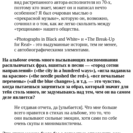
вид растрепанного автора-исполнителя из 70-х,
поэтому кто знает, может он и написал нечто
особенное? Я был очарован мыслью о
«прекрасной музыке», которую он, возможно,
сочинил и о том, как же легко скользить между
«трещинами» нашего общества.
«Photographs in Black and White» и «The Break-Up
for Real» - это выдуманные истории, тем не менее,
с автобиографическими элементами.
На альбоме очень много вызывающих воспоминания
расплывчатых фраз, вшитых в песни — «город сотни
направлений» («the city in a hundred ways»), «игла надавила
на красное» («the needle pushed the red»), «все печальные
перемены» («all the blue changes»), и т.д. — это чувство,
когда пытаешься зацепиться за образ, который значит для
тебя столь много, не задумываясь над тем, чем он на самом
деле является?
Не отдавая отчета, да
[улыбается]
. Что мне больше
всего нравится в стихах на альбоме, это то, что
они вызывают сильные эмоции, хотя сами по себе
очень скупы и минималистичны.