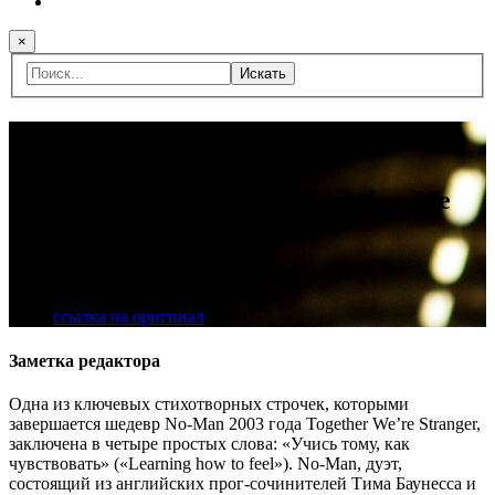
×
Искать
Пресса
Тим Боунесс об альбоме Together We
are Stranger
интервью
21 Июля 2014
ссылка на оригинал
Заметка редактора
Одна из ключевых стихотворных строчек, которыми
завершается шедевр No-Man 2003 года Together We’re Stranger,
заключена в четыре простых слова: «Учись тому, как
чувствовать» («Learning how to feel»). No-Man, дуэт,
состоящий из английских прог-сочинителей Тима Баунесса и