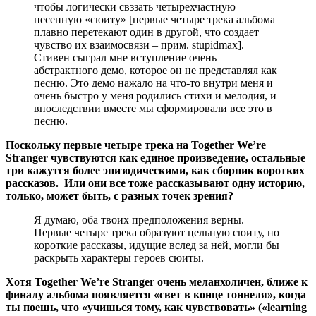
чтобы логически свззать четырехчастную
песенную «сюиту»
[первые четыре трека альбома
плавно перетекают один в другой, что создает
чувство их взаимосвязи – прим. stupidmax]
.
Стивен сыграл мне вступление очень
абстрактного демо, которое он не представлял как
песню. Это демо нажало на что-то внутри меня и
очень быстро у меня родились стихи и мелодия, и
впоследствии вместе мы сформировали все это в
песню.
Поскольку первые четыре трека на Together We’re
Stranger чувствуются как единое произведение, остальные
три кажутся более эпизодическими, как сборник коротких
рассказов. Или они все тоже рассказывают одну историю,
только, может быть, с разных точек зрения?
Я думаю, оба твоих предположения верны.
Первые четыре трека образуют цельную сюиту, но
короткие рассказы, идущие вслед за ней, могли бы
раскрыть характеры героев сюиты.
Хотя Together We’re Stranger очень меланхоличен, ближе к
финалу альбома появляется «свет в конце тоннеля», когда
ты поешь, что «учишься тому, как чувствовать» («learning