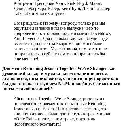
Колтрейн, Грегориан Чант, Pink Floyd, Майлз
Девис, Эберхард Уэбер, Кейт Буш, Джон Тавенер,
Talk Talk и многих других.
Возвращаясь к
[твоему]
вопросу, только раз мы
ощутили давление в плане выпуска чего-то
современного, это было после издания Loveblows
And Lovecries. Для нас была заказана студия, где
вместе с продюсером Бьорк мы должны были
записать «сингл». Мягко говоря, нам все это не
понравилось, а сейчас нам это понравилось бы
еще меньше!
Для меня Returning Jesus и Together We’re Stranger как
духовные братья; в музыкальном плане они весьма
отличаются, но мне кажется, что они олицетворяют как
бы два оттенка того, о чем No-Man вообще. Согласишься
ли ты с такой позицией?
Абсолютно. Together We’re Stranger родился из
определенных элементов, на которые Returning
Jesus только намекал. Нам хотелось взять то, что,
как нам казалось, было достигнуто в треках вроде
«Only Rain» и титульном треке, и достичь
нелогичного результата!