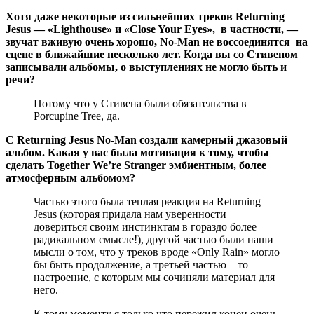
Хотя даже некоторые из сильнейших треков Returning
Jesus — «Lighthouse» и «Close Your Eyes», в частности, —
звучат вживую очень хорошо, No-Man не воссоединятся на
сцене в ближайшие несколько лет. Когда вы со Стивеном
записывали альбомы, о выступлениях не могло быть и
речи?
Потому что у Стивена были обязательства в
Porcupine Tree, да.
С Returning Jesus No-Man создали камерный джазовый
альбом. Какая у вас была мотивация к тому, чтобы
сделать Together We’re Stranger эмбиентным, более
атмосферным альбомом?
Частью этого была теплая реакция на Returning
Jesus (которая придала нам уверенности
довериться своим инстинктам в гораздо более
радикальном смысле!), другой частью были наши
мысли о том, что у треков вроде «Only Rain» могло
бы быть продолжение, а третьей частью – то
настроение, с которым мы сочиняли материал для
него.
К тому моменту я только что пережил конец очень