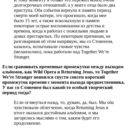
долгосрочных отношений, а у моего отца было два
приступа. Оба события вернули в памяти период
смерти моей матери, это произошло, когда мне
было 15 лет, а также всколыхнули в памяти
некоторые острые воспоминания из детства и
времена, когда я работал с пожилыми людьми в
домах престарелых. По некоторым причинам, не
разговаривая об этом напрямую, мы со Стивеном,
казалось, испытывали схожие чувства
(меланхолию), пока работали над Together We’re
Stranger.
Если сравнивать временные промежутки между выходом
альбомов, как Wild Opera и Returning Jesus, то Together
We’re Stranger появился спустя совсем короткий
промежуток времени с момента выхода предшественника.
У вас со Стивеном был какой-то особый творческий
период тогда?
Если оглянуться назад, то, думаю, да, был. Мы оба
чувствовали облегчение, когда Returning Jesus в
итоге оказался достойным альбомом, и мы
загорелись мыслями о том, каким будет его
продолжение.