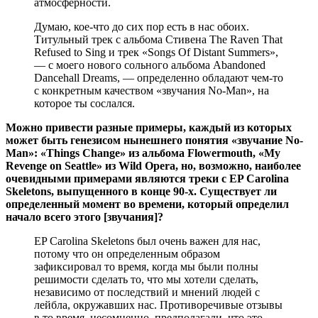
атмосферности.
Думаю, кое-что до сих пор есть в нас обоих.
Титульный трек с альбома Стивена The Raven That
Refused to Sing и трек «Songs Of Distant Summers»,
— с моего нового сольного альбома Abandoned
Dancehall Dreams, — определенно обладают чем-то
с конкретным качеством «звучания No-Man», на
которое ты сослался.
Можно привести разные примеры, каждый из которых
может быть генезисом нынешнего понятия «звучание No-
Man»: «Things Change» из альбома Flowermouth, «My
Revenge on Seattle» из Wild Opera, но, возможно, наиболее
очевидными примерами являются треки с EP Carolina
Skeletons, выпущенного в конце 90-х. Существует ли
определенный момент во времени, который определил
начало всего этого
[звучания]
?
EP Carolina Skeletons был очень важен для нас,
потому что он определенным образом
зафиксировал то время, когда мы были полны
решимости сделать то, что мы хотели сделать,
независимо от последствий и мнений людей с
лейбла, окружавших нас. Противоречивые отзывы
в то время, несомненно, предполагали, что это