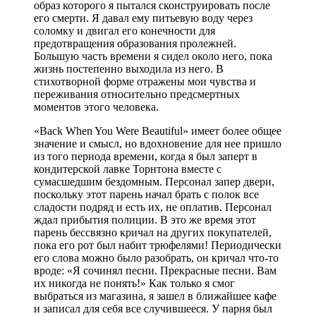
образ которого я пытался сконструировать после
его смерти. Я давал ему питьевую воду через
соломку и двигал его конечности для
предотвращения образования пролежней.
Большую часть времени я сидел около него, пока
жизнь постепенно выходила из него. В
стихотворной форме отражены мои чувства и
переживания относительно предсмертных
моментов этого человека.
«Back When You Were Beautiful» имеет более общее
значение и смысл, но вдохновение для нее пришло
из того периода времени, когда я был заперт в
кондитерской лавке Торнтона вместе с
сумасшедшим бездомным. Персонал запер двери,
поскольку этот парень начал брать с полок все
сладости подряд и есть их, не оплатив. Персонал
ждал прибытия полиции. В это же время этот
парень бессвязно кричал на других покупателей,
пока его рот был набит трюфелями! Периодически
его слова можно было разобрать, он кричал что-то
вроде: «Я сочинял песни. Прекрасные песни. Вам
их никогда не понять!» Как только я смог
выбраться из магазина, я зашел в ближайшее кафе
и записал для себя все случившееся. У парня был