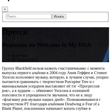
×
Искать
Пресса
Рецензия на Welcome to My DNA
рецензия
07 Апреля 2011
Группу Blackfield нельзя назвать счастливчиками: с момента
выпуска первого альбома в 2004 году Авив Геффен и Стивен
Уилсон исполняют музыку, которую, в лучшем случае, упорно
пытаются сравнивать с творчеством Porcupine Tree и с
маниакальным усердием выставляют ей тэг «Прогрессив
рок», а в худшем — обвиняют Уилсона в излишней
попсовости и упрощенности звучания, что не к лицу
«флагману рок-музыки наших дней». Познакомившиеся с
творчеством PT благодаря альбомам Deadwing и Fear of a
Blank Planet, поклонники начинают копать глубже в