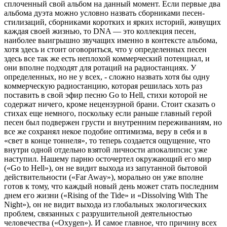
сплоченный свой альбом на данный момент. Если первые два
альбома дуэта можно условно назвать сборниками песен-
стилизаций, сборниками коротких и ярких историй, живущих
каждая своей жизнью, то DNA — это коллекция песен,
наиболее выигрышно звучащих именно в контексте альбома,
хотя здесь и стоит оговориться, что у определенных песен
здесь все так же есть неплохой коммерческий потенциал, и
они вполне подходят для ротаций на радиостанциях. У
определенных, но не у всех, - сложно назвать хотя бы одну
коммерческую радиостанцию, которая решилась хоть раз
поставить в свой эфир песню Go to Hell, стихи которой не
содержат ничего, кроме нецензурной брани. Стоит сказать о
стихах еще немного, поскольку если раньше главный герой
песен был подвержен грусти и внутренним переживаниям, но
все же сохранял некое подобие оптимизма, веру в себя и в
«свет в конце тоннеля», то теперь создается ощущение, что
внутри одной отдельно взятой личности апокалипсис уже
наступил. Нашему парню осточертел окружающий его мир
(«Go to Hell»), он не видит выхода из запутанной бытовой
действительности («Far Away»), морально он уже вполне
готов к тому, что каждый новый день может стать последним
днем его жизни («Rising of the Tide» и «Dissolving With The
Night»), он не видит выхода из глобальных экологических
проблем, связанных с разрушительной деятельностью
человечества («Oxygen»). И самое главное, что причину всех