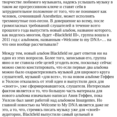
творчестве любимого музыканта, надеясь услышать музыку в
таком же прогрессивном ключе и ставят себя в
затруднительное положение от того, что не понимают как
человек, сочинивший Anesthetize, может исполнять
трехминутные поп-песни. В довершение ко всему, после
громогласных требований слушателей в течение всего
прошлого года выпустить новый альбом, название которого,
как виделось многим, будет «Blackfield III», группа вошла в
2011 год с альбомом, названным «Welcome to my DNA»… на
что они вообще рассчитывали?
Между тем, новый альбом Blackfield не дает ответов ни на
один из этих вопросов. Более того, записывая его, группа
явно и не ставила себе целей угодить всем, поскольку сейчас
можно смело констатировать, что если первые два альбома
можно было охарактеризовать музыкой для широкого круга
слушателей, музыкой «для всех», то на новом альбоме Геффен
и Уилсон отказались от этой идеи и выпустили диск для
«своего», уже сформировавшегося, слушателя. Интересным
фактом является и то, что большую часть материала для
нового альбома изначально написал Авив Геффен, пока
Уилсон был занят работой над альбомом Insurgentes. Но
главной новостью на Welcome to My DNA является даже не
это, а то, что, стремясь писать музыку уже для «своей»
аудитории, Blackfield выпустили самый цельный и