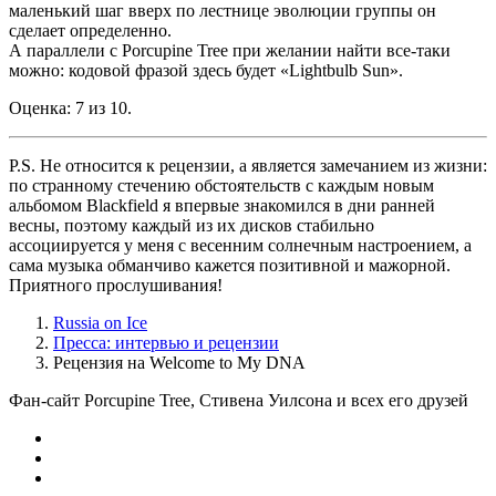
маленький шаг вверх по лестнице эволюции группы он
сделает определенно.
А параллели с Porcupine Tree при желании найти все-таки
можно: кодовой фразой здесь будет «Lightbulb Sun».
Оценка: 7 из 10.
P.S. Не относится к рецензии, а является замечанием из жизни:
по странному стечению обстоятельств с каждым новым
альбомом Blackfield я впервые знакомился в дни ранней
весны, поэтому каждый из их дисков стабильно
ассоциируется у меня с весенним солнечным настроением, а
сама музыка обманчиво кажется позитивной и мажорной.
Приятного прослушивания!
Russia on Ice
Пресса: интервью и рецензии
Рецензия на Welcome to My DNA
Фан-сайт Porcupine Tree, Стивена Уилсона и всех его друзей