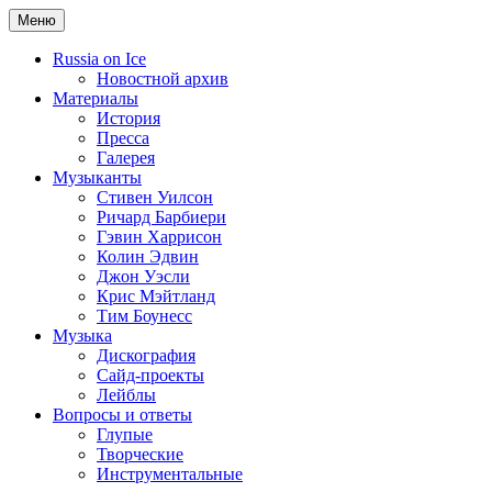
Меню
Russia on Ice
Новостной архив
Материалы
История
Пресса
Галерея
Музыканты
Стивен Уилсон
Ричард Барбиери
Гэвин Харрисон
Колин Эдвин
Джон Уэсли
Крис Мэйтланд
Тим Боунесс
Музыка
Дискография
Сайд-проекты
Лейблы
Вопросы и ответы
Глупые
Творческие
Инструментальные