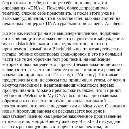
бед он видит в себе, и не ищет себе ни прощения, ни
оправдания («DNA»). Пожалуй, более депрессивную
тематику сложно себе представить, и после этого уже не
вызывает удивления, что в качестве специальных гостей на
некоторых концертах DNA-тура были приглашены Anathema.
Но все же, несмотря на все вышеперечисленное, подобный
виток эволюции не должен ввести слушателя в заблуждение:
музыка Blackfield, как и раньше, эклектична и это по-
прежнему знакомый нам Blackfield, - все те же акустические
гитары, обилие оркестровых аранжировок и это по большей
части все те же короткие поп-рок песни, на написание
которых и был нацелен этот проект (немаловажной деталью
является тот факт, что последнее слово в принятии решений
изначально принадлежит Геффену, не Уилсону). Но только
представлены они не совсем под привычным углом, от чего и
кажутся плоскими и незапоминающимися после первых
прослушиваний. Можно предположить также, что и принят
публикой «Welcome to My DNA» был прохладно главным
образом из-за того, что опять не оправдал ожиданий
поклонников, что вовсе не делает сам альбом хуже. С каждым
новым прослушиванием он раскрывается все ярче и
захватывает именно как цельное законченное произведение,
от начала и до конца. Новому альбому Blackfield не суждено
сыграть решающую роль в творчестве коллектива, но