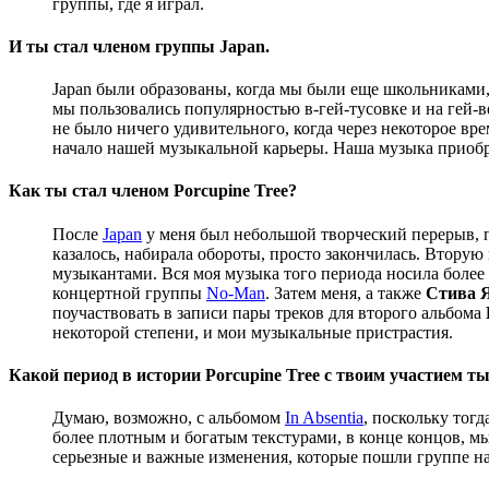
группы, где я играл.
И ты стал членом группы Japan.
Japan были образованы, когда мы были еще школьниками,
мы пользовались популярностью в-гей-тусовке и на гей-
не было ничего удивительного, когда через некоторое вр
начало нашей музыкальной карьеры. Наша музыка приобр
Как ты стал членом Porcupine Tree?
После
Japan
у меня был небольшой творческий перерыв, по
казалось, набирала обороты, просто закончилась. Втору
музыкантами. Вся моя музыка того периода носила более 
концертной группы
No-Man
. Затем меня, а также
Стива 
поучаствовать в записи пары треков для второго альбома
некоторой степени, и мои музыкальные пристрастия.
Какой период в истории
Porcupine Tree
с твоим участием т
Думаю, возможно, с альбомом
In Absentia
, поскольку тог
более плотным и богатым текстурами, в конце концов, 
серьезные и важные изменения, которые пошли группе на