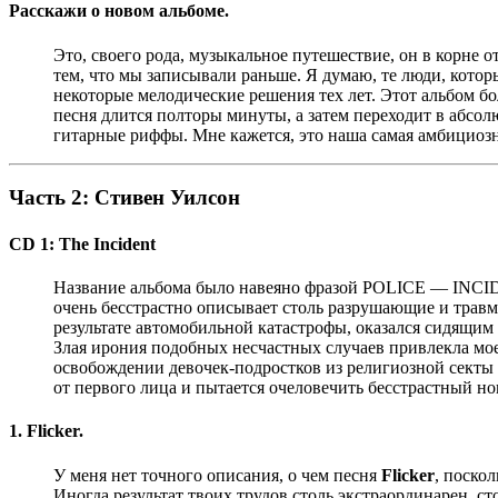
Расскажи о новом альбоме.
Это, своего рода, музыкальное путешествие, он в корне 
тем, что мы записывали раньше. Я думаю, те люди, котор
некоторые мелодические решения тех лет. Этот альбом б
песня длится полторы минуты, а затем переходит в абсо
гитарные риффы. Мне кажется, это наша самая амбициозна
Часть 2: Стивен Уилсон
CD 1: The Incident
Название альбома было навеяно фразой POLICE — INCIDE
очень бесстрастно описывает столь разрушающие и травми
результате автомобильной катастрофы, оказался сидящим
Злая ирония подобных несчастных случаев привлекла мое
освобождении девочек-подростков из религиозной секты в
от первого лица и пытается очеловечить бесстрастный н
1. Flicker.
У меня нет точного описания, о чем песня
Flicker
, поско
Иногда результат твоих трудов столь экстраординарен, ст