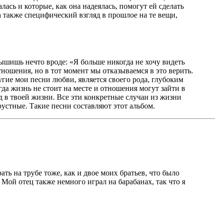
лась и которые, как она надеялась, помогут ей сделать
 а также специфический взгляд в прошлое на те вещи,
ышишь нечто вроде: «Я больше никогда не хочу видеть
тношения, но в тот момент мы отказываемся в это верить.
угие мои песни любви, является своего рода, глубоким
а жизнь не стоит на месте и отношения могут зайти в
д в твоей жизни. Все эти конкретные случаи из жизни
рустные. Такие песни составляют этот альбом.
ть на трубе тоже, как и двое моих братьев, что было
Мой отец также немного играл на барабанах, так что я