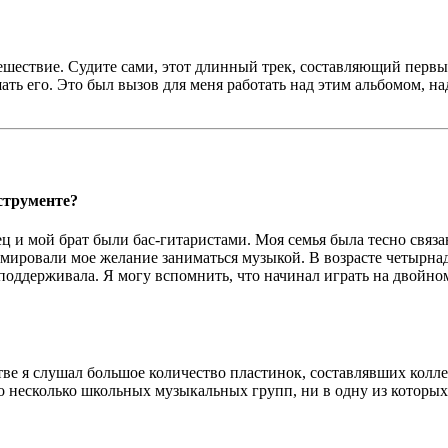
ешествие. Судите сами, этот длинный трек, составляющий первы
ь его. Это был вызов для меня работать над этим альбомом, на
струменте?
ец и мой брат были бас-гитаристами. Моя семья была тесно связ
мировали мое желание заниматься музыкой. В возрасте четырнадц
поддерживала. Я могу вспомнить, что начинал играть на двойном 
стве я слушал большое количество пластинок, составлявших колл
ыло несколько школьных музыкальных групп, ни в одну из которы