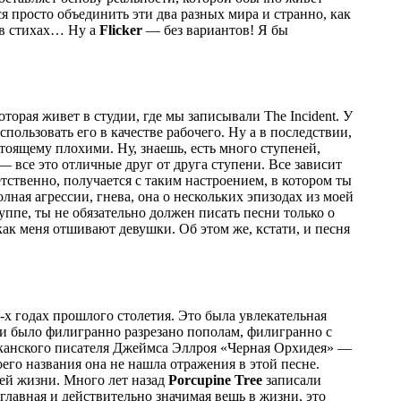
 просто объединить эти два разных мира и странно, как
и в стихах… Ну а
Flicker
— без вариантов! Я бы
орая живет в студии, где мы записывали The Incident. У
ользовать его в качестве рабочего. Ну а в последствии,
тоящему плохими. Ну, знаешь, есть много ступеней,
 все это отличные друг от друга ступени. Все зависит
етственно, получается с таким настроением, в котором ты
лная агрессии, гнева, она о нескольких эпизодах из моей
ппе, ты не обязательно должен писать песни только о
как меня отшивают девушки. Об этом же, кстати, и песня
-х годах прошлого столетия. Это была увлекательная
и было филигранно разрезано пополам, филигранно с
риканского писателя Джеймса Эллроя «Черная Орхидея» —
оего названия она не нашла отражения в этой песне.
оей жизни. Много лет назад
Porcupine Tree
записали
о главная и действительно значимая вещь в жизни, это