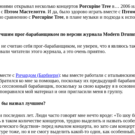
лениями открывал несколько концертов
Porcupine Tree
в… 2006 ил
 с
Пэтом Мастелотто
. И да, было здорово играть вместе с
Пэто
 по сравнению с
Porcupine Tree
, в плане музыки и подхода к ис
учшим прог-барабанщиком по версии журнала Modern Drumm
я не считаю себя прог-барабанщиком, не уверен, что я являюсь т
вали читатели этого журнала, а это очень приятно.
вместе с
Ричардом (Барбиери)
: мы вместе работали с итальянски
братился ко мне за помощью, поскольку их предыдущий барабан
 сессионный барабанщик, поскольку за свою карьеру я в основн
 понравился мой материал и они пригласили меня в группу.
ы бы назвал лучшим?
и последних лет. Люди часто говорят мне нечто вроде: «То шоу 
ь в таком количестве концертов, трудно выделить и назвать осо
ического бедствия» перед началом концерта, но зато сам концер
уре тоже, но я не смогу выделить какой-то один, как особенный.