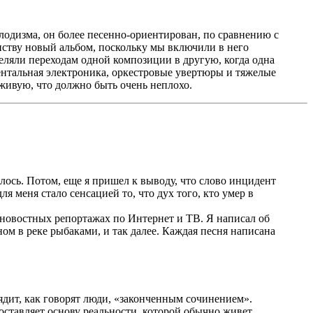
елодизма, он более песенно-ориентирован, по сравнению с
инству новый альбом, поскольку мы включили в него
еляли переходам одной композиции в другую, когда одна
ментальная электроника, оркестровые увертюры и тяжелые
вживую, что должно быть очень неплохо.
ось. Потом, еще я пришел к выводу, что слово инцидент
 меня стало сенсацией то, что дух того, кто умер в
 новостных репортажах по Интернет и ТВ. Я написал об
ом в реке рыбаками, и так далее. Каждая песня написана
ядит, как говорят люди, «законченным сочинением».
 составляет основу реальности, которой обычно живет