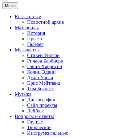
Меню
Russia on Ice
Новостной архив
Материалы
История
Пресса
Галерея
Музыканты
Стивен Уилсон
Ричард Барбиери
Гэвин Харрисон
Колин Эдвин
Джон Уэсли
Крис Мэйтланд
Тим Боунесс
Музыка
Дискография
Сайд-проекты
Лейблы
Вопросы и ответы
Глупые
Творческие
Инструментальные