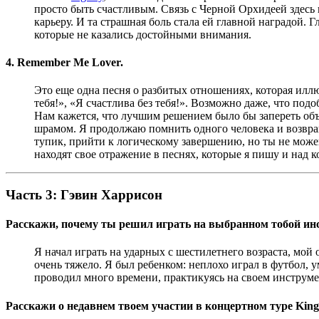
просто быть счастливым. Связь с Черной Орхидеей здесь в
карьеру. И та страшная боль стала ей главной наградой. 
которые не казались достойными внимания.
4. Remember Me Lover.
Это еще одна песня о разбитых отношениях, которая илл
тебя!», «Я счастлива без тебя!». Возможно даже, что под
Нам кажется, что лучшим решением было бы запереть объе
шрамом. Я продолжаю помнить одного человека и возвращ
тупик, прийти к логическому завершению, но ты не можеш
находят свое отражение в песнях, которые я пишу и над 
Часть 3: Гэвин Харрисон
Расскажи, почему ты решил играть на выбранном тобой ин
Я начал играть на ударных с шестилетнего возраста, мой
очень тяжело. Я был ребенком: неплохо играл в футбол, 
проводил много времени, практикуясь на своем инструме
Расскажи о недавнем твоем участии в концертном туре King