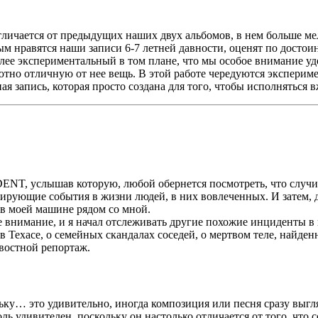
отличается от предыдущих наших двух альбомов, в нем больше м
ым нравятся наши записи 6-7 летней давности, оценят по досто
олее экспериментальный в том плане, что мы особое внимание уд
лютно отличную от нее вещь. В этой работе чередуются экспери
я запись, которая просто создана для того, чтобы исполняться 
NT, услышав которую, любой обернется посмотреть, что случил
рующие события в жизни людей, в них вовлеченных. И затем, для
 в моей машине рядом со мной.
 внимание, и я начал отслеживать другие похожие инциденты в
 Техасе, о семейных скандалах соседей, о мертвом теле, найденн
овостной репортаж.
льку… это удивительно, иногда композиция или песня сразу выгл
оль удивителен, поскольку он настолько отличается от того, что