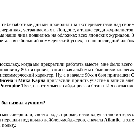
 те беззаботные дни мы проводили за экспериментами над своим
вечеринках, устраиваемых в Лондоне, а также среди журналисто
емя наши лица появились на обложках всех японских журналов. За
етала все больший коммерческий успех, а наш последний альбо
скольку, когда мы прекратили работать вместе, мне было всего л
ю половину 80-х я провел, записывая альбомы с бывшими коллег
некоммерческий характер. Ну, а в начале 90-х я был приглашен
С
Янсена
и
Мика Карна
пригласили принять участие в записи ал
Porcupine Tree
, на тот момент сайд-проекта Стива. И я согласил
ы бы назвал лучшим?
да мы совершили, своего рода, прорыв, нами вдруг стало интерес
мы перешли под крыло лейблов-мейджеров, сначала
Atlantic
, а за
 пользу.