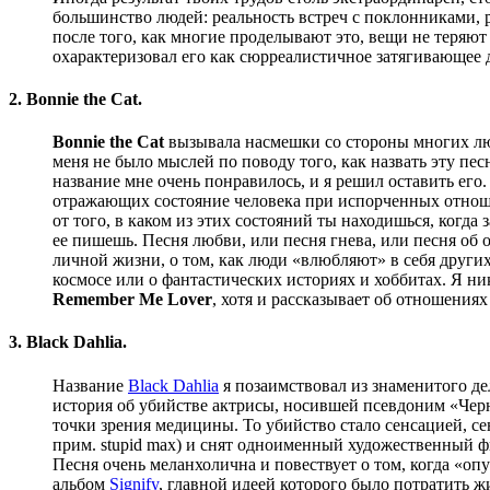
большинство людей: реальность встреч с поклонниками, 
после того, как многие проделывают это, вещи не теряют
охарактеризовал его как сюрреалистичное затягивающее д
2. Bonnie the Cat.
Bonnie the Cat
вызывала насмешки со стороны многих люде
меня не было мыслей по поводу того, как назвать эту пе
название мне очень понравилось, и я решил оставить его
отражающих состояние человека при испорченных отношен
от того, в каком из этих состояний ты находишься, когда
ее пишешь. Песня любви, или песня гнева, или песня об о
личной жизни, о том, как люди «влюбляют» в себя других
космосе или о фантастических историях и хоббитах. Я ни
Remember Me Lover
, хотя и рассказывает об отношениях
3. Black Dahlia.
Название
Black Dahlia
я позаимствовал из знаменитого де
история об убийстве актрисы, носившей псевдоним «Чер
точки зрения медицины. То убийство стало сенсацией, с
прим. stupid max) и снят одноименный художественный фил
Песня очень меланхолична и повествует о том, когда «оп
альбом
Signify
, главной идеей которого было потратить жи