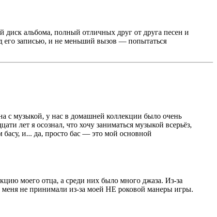
й диск альбома, полный отличных друг от друга песен и
д его записью, и не меньший вызов — попытаться
ана с музыкой, у нас в домашней коллекции было очень
ати лет я осознал, что хочу заниматься музыкой всерьёз,
басу, и... да, просто бас — это мой основной
екцию моего отца, а среди них было много джаза. Из-за
х меня не принимали из-за моей НЕ роковой манеры игры.