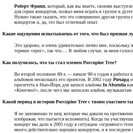
Роберт Фрипп
, который, как вы знаете, своими выступ
для серии концертов, позвал меня играть в группе в дуэте
Нужно также сказать, что это совершенно другая группа
концертов и, да, это был отличный опыт.
Какие ощущения испытываешь от того, что был признан л
Это здорово, и очень удивительно лично мне, поскольку 
термин «прог», так что.… В любом случае, за меня голосо
Как получилось, что ты стал членом Porcupine Tree?
Во второй половине 80-х — начале 90-х годов я работал 
альбомов нескольких его проектов. В 2002 году
Ричард
о
прилететь в Нью-Йорк для записи альбома
In Absentia
как
«Конечно!», после чего мы записали альбом, музыкантам
Какой период в истории
Porcupine Tree
с твоим участием т
Я не запоминаю те шоу, которые мы давали на протяжени
изображая, что пытается вспомнить]
. Когда ты участвуеш
концерт мы дали в 2005 году в ситуации «огромного техн
много действительно хороших концертов, и в последнем т