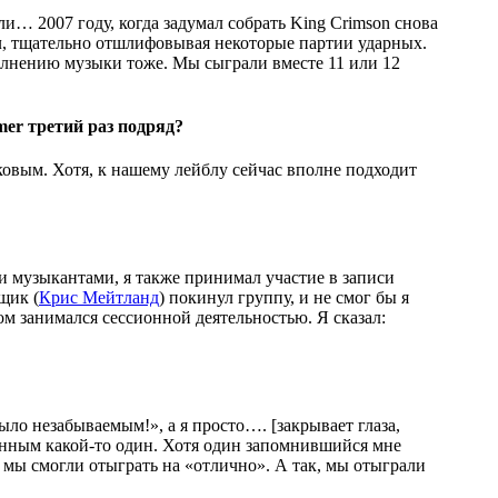
и… 2007 году, когда задумал собрать King Crimson снова
м
, тщательно отшлифовывая некоторые партии ударных.
полнению музыки тоже. Мы сыграли вместе 11 или 12
er третий раз подряд?
аковым. Хотя, к нашему лейблу сейчас вполне подходит
ми музыкантами, я также принимал участие в записи
щик (
Крис Мейтланд
) покинул группу, и не смог бы я
ом занимался сессионной деятельностью. Я сказал:
было незабываемым!», а я просто….
[закрывает глаза,
бенным какой-то один. Хотя один запомнившийся мне
т мы смогли отыграть на «отлично». А так, мы отыграли