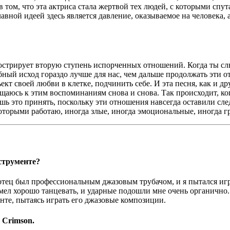
 том, что эта актриса стала жертвой тех людей, с которыми спута
Главной идеей здесь является давление, оказываемое на человека,
юстрирует вторую ступень испорченных отношений. Когда ты сл
обный исход гораздо лучше для нас, чем дальше продолжать эти о
кт своей любви в клетке, подчинить себе. И эта песня, как и др
аюсь к этим воспоминаниям снова и снова. Так происходит, когд
ь это принять, поскольку эти отношения навсегда оставили сле
которыми работаю, иногда злые, иногда эмоциональные, иногда г
струменте?
 отец был профессиональным джазовым трубачом, и я пытался игра
умел хорошо танцевать, и ударные подошли мне очень органично. 
нте, пытаясь играть его джазовые композиции.
 Crimson.