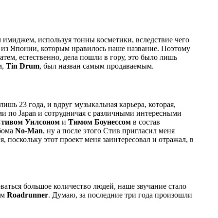
 имиджем, используя тонны косметики, вследствие чего
в из Японии, которым нравилось наше название. Поэтому
тем, естественно, дела пошли в гору, это было лишь
м,
Tin Drum
, был назван самым продаваемым.
ишь 23 года, и вдруг музыкальная карьера, которая,
ами по Japan и сотрудничая с различными интересными
тивом Уилсоном
и
Тимом Боунессом
в состав
ьбома
No-Man
, ну а после этого Стив пригласил меня
ся, поскольку этот проект меня заинтересовал и отражал, в
оваться большое количество людей, наше звучание стало
тем
Roadrunner
. Думаю, за последние три года произошли