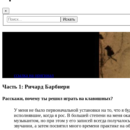
×
Искать
Пресса
Вопросы о The Incident
интервью
13 Октября 2009
ссылка на оригинал
Часть 1: Ричард Барбиери
Расскажи, почему ты решил играть на клавишных?
У меня не было первоначальной установки на то, что я б
исполнявшие, когда я рос. В большей степени на меня ок
музыкантом, но при этом у его записей всегда получало
звучании, а затем посвятил много времени практике на 