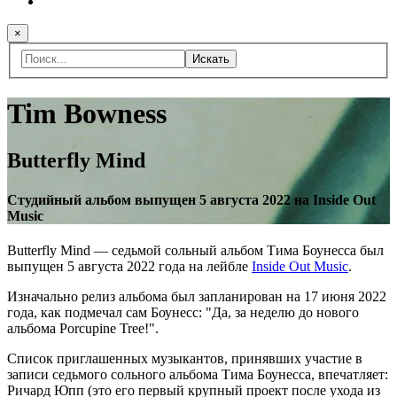
×
Искать
Tim Bowness
Butterfly Mind
Студийный альбом выпущен 5 августа 2022 на Inside Out
Music
Butterfly Mind — седьмой сольный альбом Тима Боунесса был
выпущен 5 августа 2022 года на лейбле
Inside Out Music
.
Изначально релиз альбома был запланирован на 17 июня 2022
года, как подмечал сам Боунесс: "Да, за неделю до нового
альбома Porcupine Tree!".
Список приглашенных музыкантов, принявших участие в
записи седьмого сольного альбома Тима Боунесса, впечатляет:
Ричард Юпп (это его первый крупный проект после ухода из