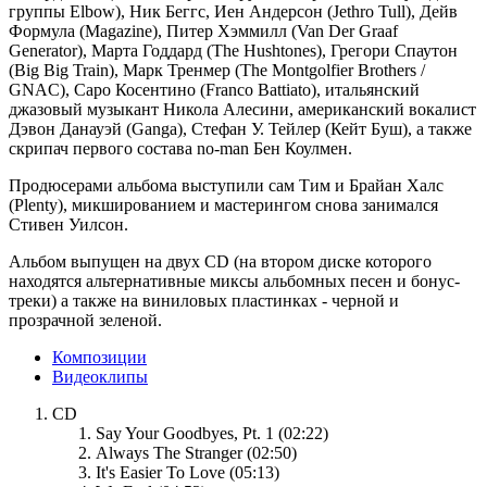
группы Elbow), Ник Беггс, Иен Андерсон (Jethro Tull), Дейв
Формула (Magazine), Питер Хэммилл (Van Der Graaf
Generator), Марта Годдард (The Hushtones), Грегори Спаутон
(Big Big Train), Марк Тренмер (The Montgolfier Brothers /
GNAC), Саро Косентино (Franco Battiato), итальянский
джазовый музыкант Никола Алесини, американский вокалист
Дэвон Данауэй (Ganga), Стефан У. Тейлер (Кейт Буш), а также
скрипач первого состава no-man Бен Коулмен.
Продюсерами альбома выступили сам Тим и Брайан Халс
(Plenty), микшированием и мастерингом снова занимался
Стивен Уилсон.
Альбом выпущен на двух CD (на втором диске которого
находятся альтернативные миксы альбомных песен и бонус-
треки) а также на виниловых пластинках - черной и
прозрачной зеленой.
Композиции
Видеоклипы
CD
Say Your Goodbyes, Pt. 1 (02:22)
Always The Stranger (02:50)
It's Easier To Love (05:13)