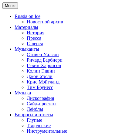
Меню
Russia on Ice
Новостной архив
Материалы
История
Пресса
Галерея
Музыканты
Стивен Уилсон
Ричард Барбиери
Гэвин Харрисон
Колин Эдвин
Джон Уэсли
Крис Мэйтланд
Тим Боунесс
Музыка
Дискография
Сайд-проекты
Лейблы
Вопросы и ответы
Глупые
Творческие
Инструментальные