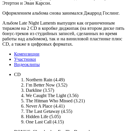
Этертон и Эван Карсон.
Оформлением альбома снова занимался Джаррод Гослинг.
Альбом Late Night Laments выпущен как ограниченным
тиражом на 2 CD в коробке диджипак (на втором диске пять
бонус-треков из студийных записей, сделанных во время
работы над альбомом), так и на виниловой пластинке плюс
CD, а также в цифровых форматах.
Композиции
Участники
Видеоклипы
CD
Northern Rain (4.49)
I’m Better Now (3.52)
Darkline (3.57)
We Caught The Light (3.56)
The Hitman Who Missed (3.21)
Never A Place (4.41)
The Last Getaway (4.55)
Hidden Life (5.05)
One Last Call (4.15)