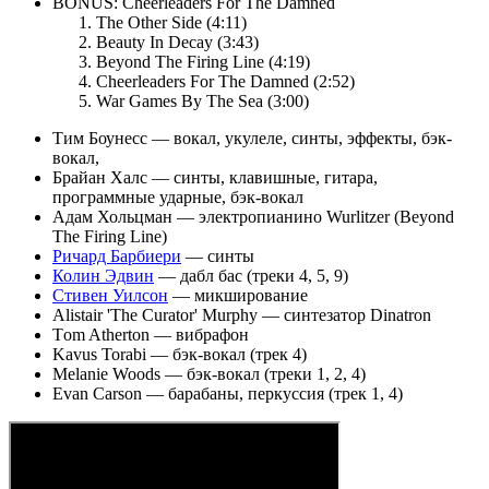
BONUS: Cheerleaders For The Damned
The Other Side (4:11)
Beauty In Decay (3:43)
Beyond The Firing Line (4:19)
Cheerleaders For The Damned (2:52)
War Games By The Sea (3:00)
Тим Боунесс — вокал, укулеле, синты, эффекты, бэк-
вокал,
Брайан Халс — синты, клавишные, гитара,
программные ударные, бэк-вокал
Адам Хольцман — электропианино Wurlitzer (Beyond
The Firing Line)
Ричард Барбиери
— синты
Колин Эдвин
— дабл бас (треки 4, 5, 9)
Стивен Уилсон
— микширование
Alistair 'The Curator' Murphy — синтезатор Dinatron
Тom Atherton — вибрафон
Kavus Torabi — бэк-вокал (трек 4)
Melanie Woods — бэк-вокал (треки 1, 2, 4)
Evan Carson — барабаны, перкуссия (трек 1, 4)