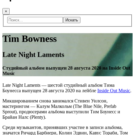
×
Искать
Tim Bowness
Late Night Laments
Студийный альбом выпущен 28 августа 2020 на Inside Out
Music
Late Night Laments — шестой студийный альбом Тима
Боунесса выпущен 28 августа 2020 на лейбле
Inside Out Music
.
Микшированием снова занимался Стивен Уилсон,
мастерингом — Калум Малкольм (The Blue Nile, Prefab
Sprout), продюсерами альбома выступили Тим Боунесс и
Брайан Налс (Plenty).
Среди музыкантов, принявших участие в записи альбома,
значатся Ричард Барбиери, Колин Эдвин, Кавус Тораби, Том