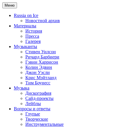
Меню
Russia on Ice
Новостной архив
Материалы
История
Пресса
Галерея
Музыканты
Стивен Уилсон
Ричард Барбиери
Гэвин Харрисон
Колин Эдвин
Джон Уэсли
Крис Мэйтланд
Тим Боунесс
Музыка
Дискография
Сайд-проекты
Лейблы
Вопросы и ответы
Глупые
Творческие
Инструментальные