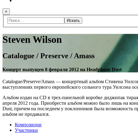
×
Искать
Steven Wilson
Catalogue / Preserve / Amass
Концерт выпущен 8 февраля 2012 на Headphone Dust
Catalogue/Preserve/Amass — концертный альбом Стивена Уилсо
выступлениях первого европейского сольного тура Уилсона осе
Альбом издан на CD в трех-панельной коробке диджипак тиражо
апреля 2012 года. Приобрести альбом можно было лишь на конце
Dust, причем на последнем у поклонников была возможность пр
альбом не продавался.
Композиции
Участники