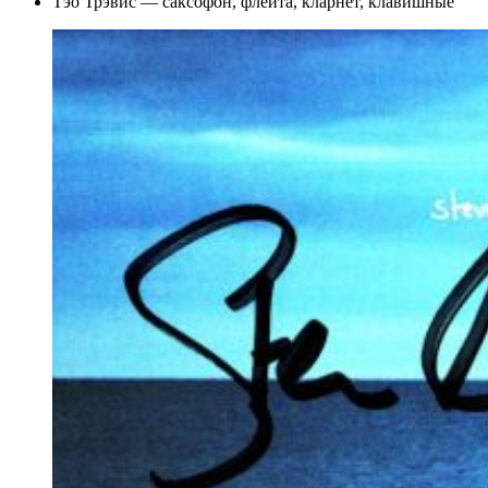
Тэо Трэвис — саксофон, флейта, кларнет, клавишные