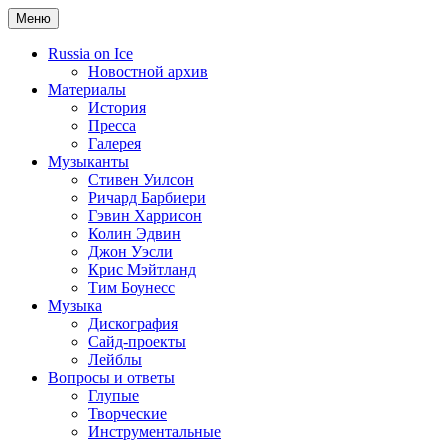
Меню
Russia on Ice
Новостной архив
Материалы
История
Пресса
Галерея
Музыканты
Стивен Уилсон
Ричард Барбиери
Гэвин Харрисон
Колин Эдвин
Джон Уэсли
Крис Мэйтланд
Тим Боунесс
Музыка
Дискография
Сайд-проекты
Лейблы
Вопросы и ответы
Глупые
Творческие
Инструментальные