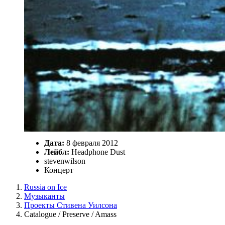
Дата:
8 февраля 2012
Лейбл:
Headphone Dust
stevenwilson
Концерт
Russia on Ice
Музыканты
Проекты Стивена Уилсона
Catalogue / Preserve / Amass