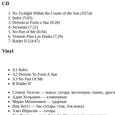
CD
No Twilight Within the Courts of the Sun (10:54)
Index (5:03)
Deform to Form a Star (8:28)
Sectarian (7:22)
No Part of Me (6:04)
Venemo Para Las Hadas (7:28)
Raider II (24:47)
Vinyl
A1 Index
A2 Deform To Form A Star
A3 No Part Of Me
B Raider II
Стивен Уилсон — вокал, гитара, меллотрон, пиано, дру
Адам Хольцман — клавишные
Марко Миннеманн — ударные
Ник Беггс — бас-гитара, стик, бэк-вокал
Азиз Ибрагим — гитара