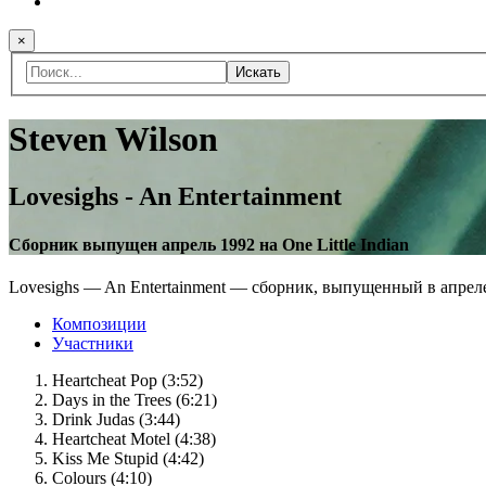
×
Искать
Steven Wilson
Lovesighs - An Entertainment
Cборник выпущен апрель 1992 на One Little Indian
Lovesighs — An Entertainment — сборник, выпущенный в апреле
Композиции
Участники
Heartcheat Pop (3:52)
Days in the Trees (6:21)
Drink Judas (3:44)
Heartcheat Motel (4:38)
Kiss Me Stupid (4:42)
Colours (4:10)