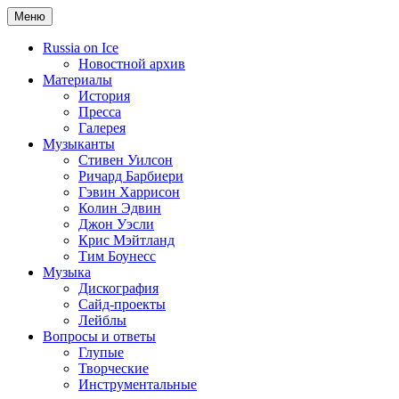
Меню
Russia on Ice
Новостной архив
Материалы
История
Пресса
Галерея
Музыканты
Стивен Уилсон
Ричард Барбиери
Гэвин Харрисон
Колин Эдвин
Джон Уэсли
Крис Мэйтланд
Тим Боунесс
Музыка
Дискография
Сайд-проекты
Лейблы
Вопросы и ответы
Глупые
Творческие
Инструментальные