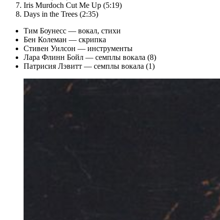
Iris Murdoch Cut Me Up (5:19)
Days in the Trees (2:35)
Тим Боунесс — вокал, стихи
Бен Колеман — скрипка
Стивен Уилсон — инструменты
Лара Флинн Бойл — семплы вокала (8)
Патрисия Лэвитт — семплы вокала (1)