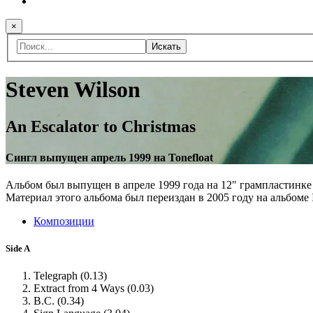
×
Искать
Steven Wilson
An Escalator to Christmas
Сингл выпущен апрель 1999 на Tonefloat
Альбом был выпущен в апреле 1999 года на 12" грампластинке
Материал этого альбома был переиздан в 2005 году на альбоме I
Композиции
Side A
Telegraph (0.13)
Extract from 4 Ways (0.03)
B.C. (0.34)