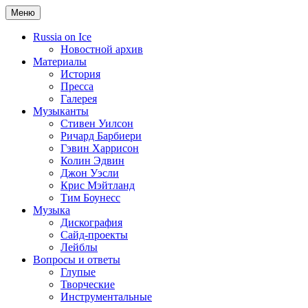
Меню
Russia on Ice
Новостной архив
Материалы
История
Пресса
Галерея
Музыканты
Стивен Уилсон
Ричард Барбиери
Гэвин Харрисон
Колин Эдвин
Джон Уэсли
Крис Мэйтланд
Тим Боунесс
Музыка
Дискография
Сайд-проекты
Лейблы
Вопросы и ответы
Глупые
Творческие
Инструментальные