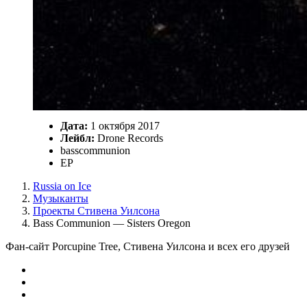
Дата:
1 октября 2017
Лейбл:
Drone Records
basscommunion
EP
Russia on Ice
Музыканты
Проекты Стивена Уилсона
Bass Communion — Sisters Oregon
Фан-сайт Porcupine Tree, Стивена Уилсона и всех его друзей