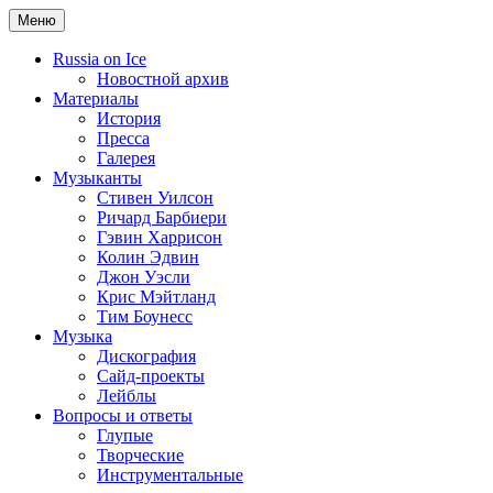
Меню
Russia on Ice
Новостной архив
Материалы
История
Пресса
Галерея
Музыканты
Стивен Уилсон
Ричард Барбиери
Гэвин Харрисон
Колин Эдвин
Джон Уэсли
Крис Мэйтланд
Тим Боунесс
Музыка
Дискография
Сайд-проекты
Лейблы
Вопросы и ответы
Глупые
Творческие
Инструментальные