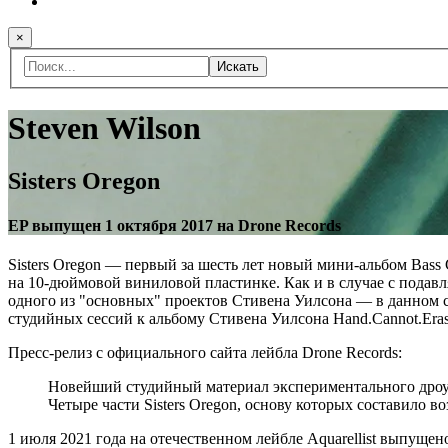
×
Искать
Steven Wilson
Sisters Oregon
EP выпущен 1 октября 2017 на Drone Records
Sisters Oregon — первый за шесть лет новый мини-альбом Bas
на 10-дюймовой виниловой пластинке. Как и в случае с пода
одного из "основных" проектов Стивена Уилсона — в данном слу
студийных сессий к альбому Стивена Уилсона Hand.Cannot.Eras
Пресс-релиз с официального сайта лейбла Drone Records:
Новейший студийный материал экспериментального дроу
Четыре части Sisters Oregon, основу которых составило 
1 июля 2021 года на отечественном лейбле Aquarellist выпущен