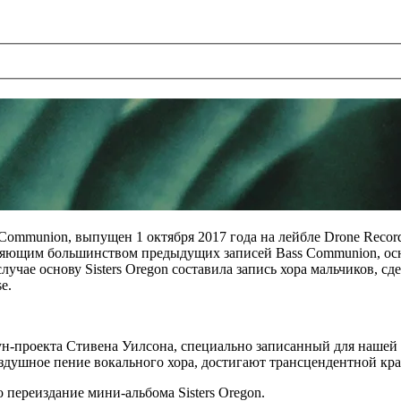
s Communion, выпущен 1 октября 2017 года на лейбле Drone Rec
вляющим большинством предыдущих записей Bass Communion, осн
чае основу Sisters Oregon составила запись хора мальчиков, сде
e.
н-проекта Стивена Уилсона, специально записанный для нашей
воздушное пение вокального хора, достигают трансцендентной к
о переиздание мини-альбома Sisters Oregon.