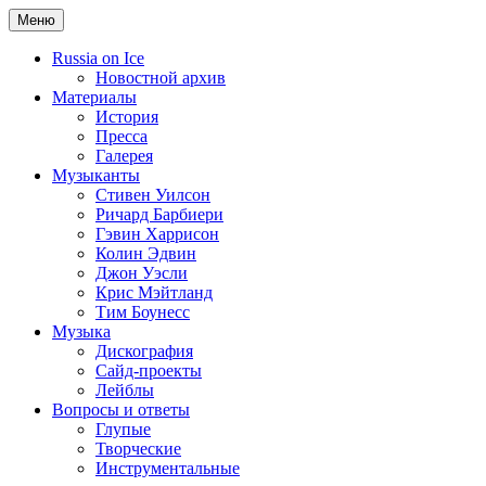
Меню
Russia on Ice
Новостной архив
Материалы
История
Пресса
Галерея
Музыканты
Стивен Уилсон
Ричард Барбиери
Гэвин Харрисон
Колин Эдвин
Джон Уэсли
Крис Мэйтланд
Тим Боунесс
Музыка
Дискография
Сайд-проекты
Лейблы
Вопросы и ответы
Глупые
Творческие
Инструментальные