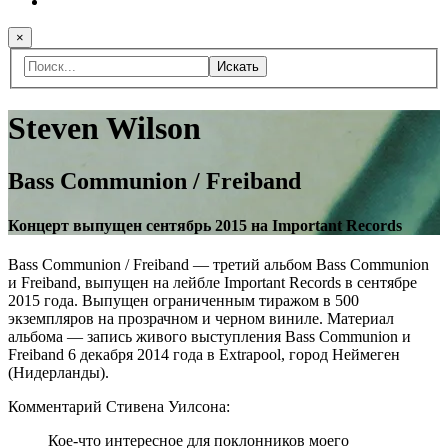
×
Искать
Steven Wilson
Bass Communion / Freiband
Концерт выпущен сентябрь 2015 на Important Records
Bass Communion / Freiband — третий альбом Bass Communion
и Freiband, выпущен на лейбле Important Records в сентябре
2015 года. Выпущен ограниченным тиражом в 500
экземпляров на прозрачном и черном виниле. Материал
альбома — запись живого выступления Bass Communion и
Freiband 6 декабря 2014 года в Extrapool, город Неймеген
(Нидерланды).
Комментарий Стивена Уилсона:
Кое-что интересное для поклонников моего