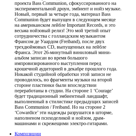
проекта Bass Communion, сфокуссированного на
экспериментальной дроун, эмбиент и нойз музыке.
Новый, первый за четыре года, материал Bass
Communion будет выпущен в следующем месяце
на американском лейбле Important Records, и это
весьма нойзовый релиз! Это мой третий опыт
сотрудничества с голландским музыкантом
Франсом де Уаардом (Freiband), после двух
трехдюймовых CD, выпущенных на лейбле
Франса. Этот 26-минутный виниловый мини-
альбом записан во время большого
импровизированного выступления перед
крошечной аудиторией в декабре прошлого года.
Никакой студийной обработки этой записи не
проводилось, но фрагменты музыки на второй
стороне пластинки были впоследствии
переработаны в студии. На стороне 1 ‘Courage’
будет традиционный эмбиентный ландшафт,
выполненный в стилистике предыдущих записей
Bass Communion / Freiband. Но на стороне 2
‘Cowardice’ эти надежды разрушатся в шторме,
наполненом психоделикой и нойзом, драм-
машинами и скрежещими электро-гитарами.
Композиции