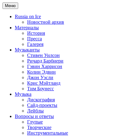
Меню
Russia on Ice
Новостной архив
Материалы
История
Пресса
Галерея
Музыканты
Стивен Уилсон
Ричард Барбиери
Гэвин Харрисон
Колин Эдвин
Джон Уэсли
Крис Мэйтланд
Тим Боунесс
Музыка
Дискография
Сайд-проекты
Лейблы
Вопросы и ответы
Глупые
Творческие
Инструментальные