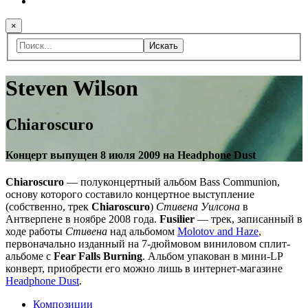
×
Искать
Steven Wilson
Chiaroscuro
Концерт выпущен 8 июля 2009 на Headphone Dust
Chiaroscuro
— полуконцертный альбом Bass Communion,
основу которого составило концертное выступление
(собственно, трек
Chiaroscuro
)
Стивена Уилсона
в
Антверпене в ноябре 2008 года.
Fusilier
— трек, записанный в
ходе работы
Стивена
над альбомом
Molotov and Haze
,
первоначально изданный на 7-дюймовом виниловом сплит-
альбоме с
Fear Falls Burning
. Альбом упакован в мини-LP
конверт, приобрести его можно лишь в интернет-магазине
Headphone Dust
.
Композиции