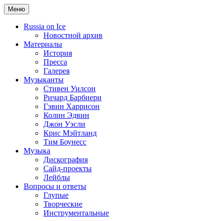
Меню
Russia on Ice
Новостной архив
Материалы
История
Пресса
Галерея
Музыканты
Стивен Уилсон
Ричард Барбиери
Гэвин Харрисон
Колин Эдвин
Джон Уэсли
Крис Мэйтланд
Тим Боунесс
Музыка
Дискография
Сайд-проекты
Лейблы
Вопросы и ответы
Глупые
Творческие
Инструментальные