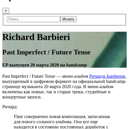
×
Искать
Richard Barbieri
Past Imperfect / Future Tense
EP выпущен 20 марта 2020 на bandcamp
Past Imperfect / Future Tense — мини-альбом
Ричарда Барбиери
,
выпущенный в цифровом формате на официальной bandcamp-
странице музыканта 20 марта 2020 года. В мини-альбом
включены как новые, так и старые треки, студийные и
концертные записи.
Ричард:
Flare совершенно новая композиция, записанная
для нового сольного альбома. Она все еще
находится в состоянии постоянных доработок с