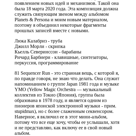
появлением новых идей и механизмов. Такой она
была 18 марта 2020 года. Эта композиция должна
служить связующим звеном между альбомом
Planets & Persona и моим новым материалом,
поэтому я объединил некоторые фрагменты
прошлых записей вместе с новыми.
Люка Калабриз - труба
Джилл Морли - скрипка
Кьелль Северинссон - барабаны
Ричард Барбиери - клавишные, синтезаторы,
перкуссия, программирование
81 Sequencer Run - это странная вещь, с которой я,
по правде говоря, не знаю что делать. Она служит
напоминанием о группе Japan 1981 года и музыке
YMO (Yellow Magic Orchestra — музыкальный
коллектив из Токио (Япония), группа была
образована в 1978 году, и является одним из
пионеров японской электронной музыки - прим.
stupidmax), но с более слаженным секвенсором.
Наверное, я включил ее в этот мини-альбом,
потому что все еще хочу, чтобы ее услышали, хотя
и не представляю, как включу ее в свой новый
альбом.