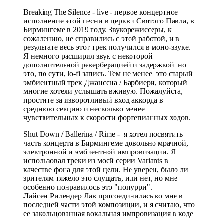
Breaking The Silence - live - первое концертное
исполнение этой песни в церкви Святого Павла, в
Бирмингеме в 2019 году. Звукорежиссеры, к
сожалению, не справились с этой работой, и в
результате весь этот трек получился в моно-звуке.
Я немного расширил звук с некоторой
дополнительной реверберацией и задержкой, но
это, по сути, lo-fi запись. Тем не менее, это старый
эмбиентный трек Джансена / Барбиери, который
многие хотели услышать вживую. Пожалуйста,
простите за изворотливый вход аккорда в
среднюю секцию и несколько менее
чувствительных к скорости фортепианных ходов.
Shut Down / Ballerina / Rime - я хотел посвятить
часть концерта в Бирмингеме довольно мрачной,
электронной и эмбиентной импровизации. Я
использовал треки из моей серии Variants в
качестве фона для этой цели. Не уверен, было ли
зрителям тяжело это слущать, или нет, но мне
особенно понравилось это "попурри".
Лайсен Рилендер Лав присоединилась ко мне в
последней части этой композиции, и я считаю, что
ее закольцованная вокальная импровизация в коде