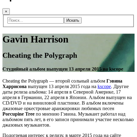
×
Искать
Gavin Harrison
Cheating the Polygraph
Студийный альбом выпущен 13 апреля 2015 на kscope
Cheating the Polygraph — второй сольный альбом
Гэвина
Харрисона
выпущен 13 апреля 2015 года на
kscope
. Другие
даты релиза альбома: 14 апреля в Северной Америке, 17
апреля в Германии, 22 апреля в Японии. Альбом выпущен на
CD/DVD и на виниловой пластинке. В альбом включены
джазовые оркестровые аранжировки любимых песен
Porcupine Tree
по мнению Гэвина. Музыкант работал над
альбомом пять лет, в его записи принимали участие несколько
джазовых музыкантов.
Подогревая интерес к релизу, в марте 2015 года на сайте