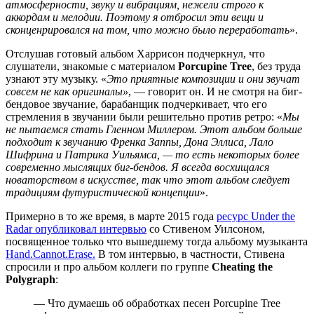
атмосферности, звуку и вибрациям, нежели строго к
аккордам и мелодии. Поэтому я отбросил эти вещи и
сконценрировался на том, что можно было переработать
».
Отслушав готовый альбом Харрисон подчеркнул, что
слушатели, знакомые с материалом
Porcupine Tree
, без труда
узнают эту музыку. «
Это приятные композиции и они звучат
совсем не как оригиналы»
, — говорит он. И не смотря на биг-
бендовое звучание, барабанщик подчеркивает, что его
стремления в звучании были решительно против ретро: «
Мы
не пытаемся стать Гленном Миллером. Этот альбом больше
подходит к звучанию Френка Заппы, Дона Эллиса, Лало
Шифрина и Патрика Уильямса, — то есть некоторых более
современно мыслящих биг-бендов. Я всегда восхищался
новаторством в искусстве, так что этот альбом следует
традициям футуристической концепции
».
Примерно в то же время, в марте 2015 года
ресурс Under the
Radar опубликовал интервью
со Стивеном Уилсоном,
посвященное только что вышедшему тогда альбому музыканта
Hand.Cannot.Erase.
В том интервью, в частности, Стивена
спросили и про альбом коллеги по группе
Cheating the
Polygraph
:
— Что думаешь об обработках песен Porcupine Tree