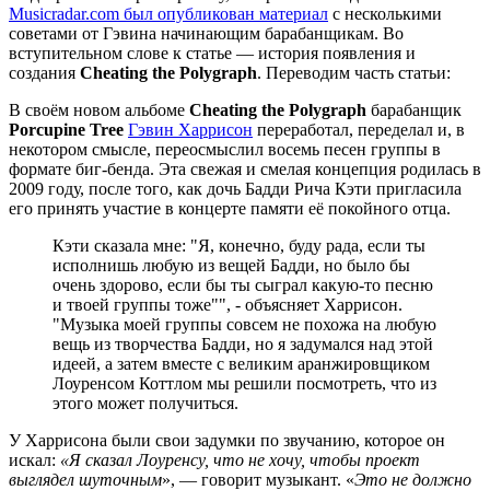
Musicradar.com был опубликован материал
с несколькими
советами от Гэвина начинающим барабанщикам. Во
вступительном слове к статье — история появления и
создания
Cheating the Polygraph
. Переводим часть статьи:
В своём новом альбоме
Cheating the Polygraph
барабанщик
Porcupine Tree
Гэвин Харрисон
переработал, переделал и, в
некотором смысле, переосмыслил восемь песен группы в
формате биг-бенда. Эта свежая и смелая концепция родилась в
2009 году, после того, как дочь Бадди Рича Кэти пригласила
его принять участие в концерте памяти её покойного отца.
Кэти сказала мне: "Я, конечно, буду рада, если ты
исполнишь любую из вещей Бадди, но было бы
очень здорово, если бы ты сыграл какую-то песню
и твоей группы тоже"", - объясняет Харрисон.
"Музыка моей группы совсем не похожа на любую
вещь из творчества Бадди, но я задумался над этой
идеей, а затем вместе с великим аранжировщиком
Лоуренсом Коттлом мы решили посмотреть, что из
этого может получиться.
У Харрисона были свои задумки по звучанию, которое он
искал:
«Я сказал Лоуренсу, что не хочу, чтобы проект
выглядел шуточным
», — говорит музыкант. «
Это не должно