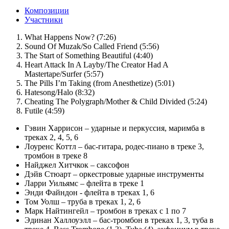
Композиции
Участники
What Happens Now? (7:26)
Sound Of Muzak/So Called Friend (5:56)
The Start of Something Beautiful (4:40)
Heart Attack In A Layby/The Creator Had A
Mastertape/Surfer (5:57)
The Pills I’m Taking (from Anesthetize) (5:01)
Hatesong/Halo (8:32)
Cheating The Polygraph/Mother & Child Divided (5:24)
Futile (4:59)
Гэвин Харрисон – ударные и перкуссия, маримба в
треках 2, 4, 5, 6
Лоуренс Коттл – бас-гитара, родес-пиано в треке 3,
тромбон в треке 8
Найджел Хитчкок – саксофон
Дэйв Стюарт – оркестровые ударные инструменты
Ларри Уильямс – флейта в треке 1
Энди Файндон - флейта в треках 1, 6
Том Уолш – труба в треках 1, 2, 6
Марк Найтингейл – тромбон в треках с 1 по 7
Эдинан Халлоуэлл – бас-тромбон в треках 1, 3, туба в