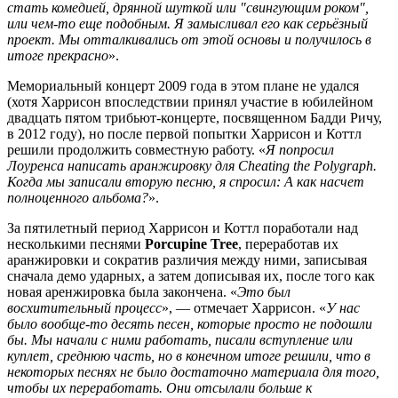
стать комедией, дрянной шуткой или "свингующим роком",
или чем-то еще подобным. Я замысливал его как серьёзный
проект. Мы отталкивались от этой основы и получилось в
итоге прекрасно
».
Мемориальный концерт 2009 года в этом плане не удался
(хотя Харрисон впоследствии принял участие в юбилейном
двадцать пятом трибьют-концерте, посвященном Бадди Ричу,
в 2012 году), но после первой попытки Харрисон и Коттл
решили продолжить совместную работу. «
Я попросил
Лоуренса написать аранжировку для Cheating the Polygraph.
Когда мы записали вторую песню, я спросил: А как насчет
полноценного альбома?
».
За пятилетный период Харрисон и Коттл поработали над
несколькими песнями
Porcupine Tree
, переработав их
аранжировки и сократив различия между ними, записывая
сначала демо ударных, а затем дописывая их, после того как
новая аренжировка была закончена. «
Это был
восхитительный процесс
», — отмечает Харрисон. «
У нас
было вообще-то десять песен, которые просто не подошли
бы. Мы начали с ними работать, писали вступление или
куплет, среднюю часть, но в конечном итоге решили, что в
некоторых песнях не было достаточно материала для того,
чтобы их переработать. Они отсылали больше к