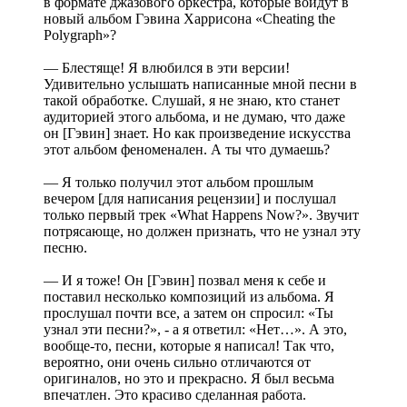
в формате джазового оркестра, которые войдут в
новый альбом Гэвина Харрисона «Cheating the
Polygraph»?
— Блестяще! Я влюбился в эти версии!
Удивительно услышать написанные мной песни в
такой обработке. Слушай, я не знаю, кто станет
аудиторией этого альбома, и не думаю, что даже
он
[Гэвин]
знает. Но как произведение искусства
этот альбом феноменален. А ты что думаешь?
— Я только получил этот альбом прошлым
вечером
[для написания рецензии]
и послушал
только первый трек «What Happens Now?». Звучит
потрясающе, но должен признать, что не узнал эту
песню.
— И я тоже! Он
[Гэвин]
позвал меня к себе и
поставил несколько композиций из альбома. Я
прослушал почти все, а затем он спросил: «Ты
узнал эти песни?», - а я ответил: «Нет…». А это,
вообще-то, песни, которые я написал! Так что,
вероятно, они очень сильно отличаются от
оригиналов, но это и прекрасно. Я был весьма
впечатлен. Это красиво сделанная работа.