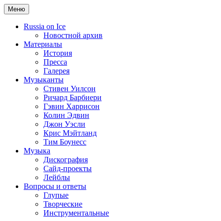
Меню
Russia on Ice
Новостной архив
Материалы
История
Пресса
Галерея
Музыканты
Стивен Уилсон
Ричард Барбиери
Гэвин Харрисон
Колин Эдвин
Джон Уэсли
Крис Мэйтланд
Тим Боунесс
Музыка
Дискография
Сайд-проекты
Лейблы
Вопросы и ответы
Глупые
Творческие
Инструментальные