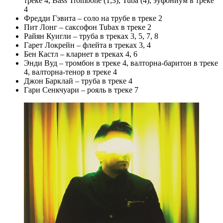
треке 4, Bass Trombone (1,3), Tuba (4), эуфониум в треке
4
Фредди Гэвита – соло на трубе в треке 2
Пит Лонг – саксофон Tubax в треке 2
Райян Куигли – труба в треках 3, 5, 7, 8
Гарет Локрейн – флейта в треках 3, 4
Бен Кастл – кларнет в треках 4, 6
Энди Вуд – тромбон в треке 4, валторна-баритон в треке
4, валторна-тенор в треке 4
Джон Барклай – труба в треке 4
Гари Сенкчуари – рояль в треке 7