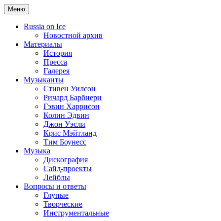
Меню
Russia on Ice
Новостной архив
Материалы
История
Пресса
Галерея
Музыканты
Стивен Уилсон
Ричард Барбиери
Гэвин Харрисон
Колин Эдвин
Джон Уэсли
Крис Мэйтланд
Тим Боунесс
Музыка
Дискография
Сайд-проекты
Лейблы
Вопросы и ответы
Глупые
Творческие
Инструментальные