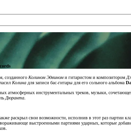
cords
ем, созданного
Колином Эдвином
и гитаристом и композитором
Д
ласил
Колина
для записи бас-гитары для его сольного альбома
Da
ных атмосферных инструментальных треков, музыки, сочетающей
иль
Дюранта
.
акже раскрыл свои возможности, исполнив в этот раз партии кл
 завораживающе выстроенными партиями ударных, которые добави
ков.