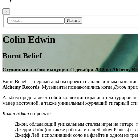
×
Искать
Colin Edwin
Burnt Belief
Студийный альбом выпущен 21 декабря 2012 на Alchemy Re
Burnt Belief — первый альбом проекта с аналогичным названи
Alchemy Records
. Музыканты познакомились когда
Джон
приг
Альбом представляет собой коллекцию красиво текстурирован
манер восточной, а также уникальный журчащий гитарный ст
Колин Эдвин
о проекте:
Джон, обладающий уникальным стилем игры на гитаре, т
Джерри Лэйк (он также работал и над Shadow Planets) с
Джефф Лей, исполнивший соло на флейте в одном из тре